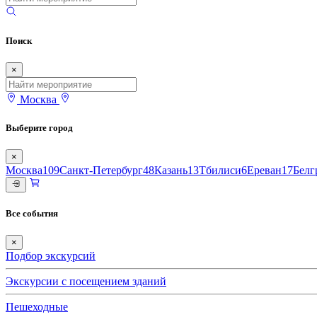
Поиск
×
Москва
Выберите город
×
Москва
109
Санкт-Петербург
48
Казань
13
Тбилиси
6
Ереван
17
Белг
Все события
×
Подбор экскурсий
Экскурсии с посещением зданий
Пешеходные