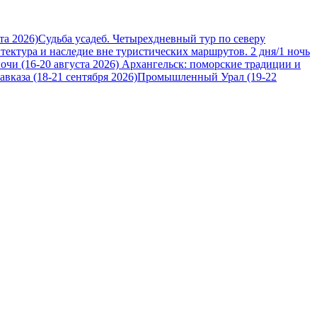
та 2026)
Судьба усадеб. Четырехдневный тур по северу
итектура и наследие вне туристических маршрутов. 2 дня/1 ночь
очи (16-20 августа 2026)
Архангельск: поморские традиции и
вказа (18-21 сентября 2026)
Промышленный Урал (19-22