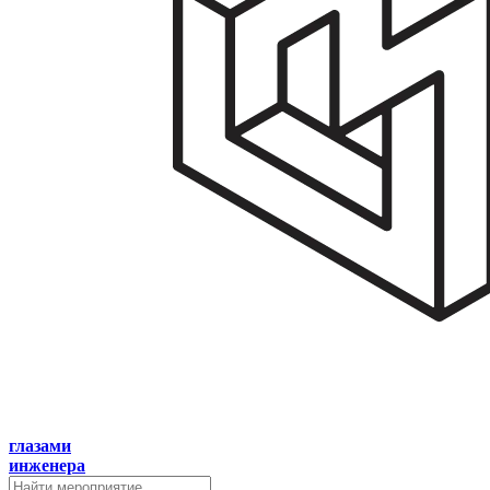
глазами
инженера