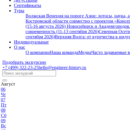
Дегустации
Сертификаты
Туры
Волжская Венеция на пороге Азии: лотосы, наука, 
Костромской области совместно с проектом «Консер
(15-16 августа 2026)
Новосибирск и Академгородок. 
современность (11-13 сентября 2026)
Северная Осети
сентября 2026)
Верхняя Волга: от купечества к индус
Индивидуальные
О нас
О компании
Наша команда
Медиа
Часто задаваемые 
Подобрать экскурсию
+7 (499)
322-23-25
hello@engineer-history.ru
Август
06
Чт
07
Пт
08
Сб
09
Вс