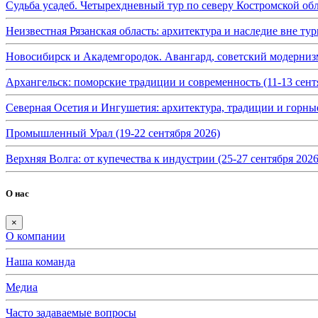
Судьба усадеб. Четырехдневный тур по северу Костромской обл
Неизвестная Рязанская область: архитектура и наследие вне тур
Новосибирск и Академгородок. Авангард, советский модернизм 
Архангельск: поморские традиции и современность (11-13 сент
Северная Осетия и Ингушетия: архитектура, традиции и горные
Промышленный Урал (19-22 сентября 2026)
Верхняя Волга: от купечества к индустрии (25-27 сентября 2026
О нас
×
О компании
Наша команда
Медиа
Часто задаваемые вопросы