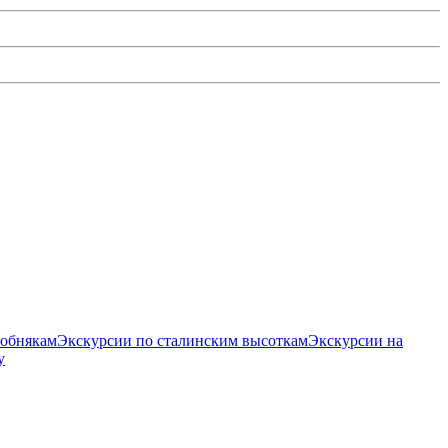
собнякам
Экскурсии по сталинским высоткам
Экскурсии на
у