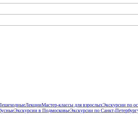
Пешеходные
Лекции
Мастер-классы для взрослых
Экскурсии по о
бусные
Экскурсии в Подмосковье
Экскурсии по Санкт-Петербург