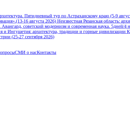
архитектура. Пятидневный тур по Астраханскому краю (5-9 авгус
вация».(13-16 августа 2026)
Неизвестная Рязанская область: арх
Авангард, советский модернизм и современная наука. 5дней/4 н
я и Ингушетия: архитектура, традиции и горные цивилизации Ка
трии (25-27 сентября 2026)
вопросы
СМИ о нас
Контакты