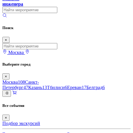
инженера
Поиск
×
Москва
Выберите город
×
Москва
108
Санкт-
Петербург
47
Казань
13
Тбилиси
6
Ереван
17
Белград
6
Все события
×
Подбор экскурсий