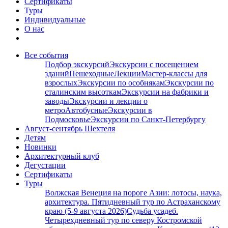
Сертификаты
Туры
Индивидуальные
О нас
Все события
Подбор экскурсий
Экскурсии с посещением
зданий
Пешеходные
Лекции
Мастер-классы для
взрослых
Экскурсии по особнякам
Экскурсии по
сталинским высоткам
Экскурсии на фабрики и
заводы
Экскурсии и лекции о
метро
Автобусные
Экскурсии в
Подмосковье
Экскурсии по Санкт-Петербургу
Август-сентябрь Шехтеля
Детям
Новинки
Архитектурный клуб
Дегустации
Сертификаты
Туры
Волжская Венеция на пороге Азии: лотосы, наука,
архитектура. Пятидневный тур по Астраханскому
краю (5-9 августа 2026)
Судьба усадеб.
Четырехдневный тур по северу Костромской