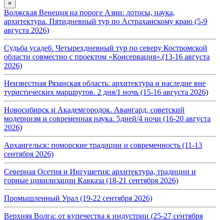
×
Волжская Венеция на пороге Азии: лотосы, наука,
архитектура. Пятидневный тур по Астраханскому краю (5-9
августа 2026)
Судьба усадеб. Четырехдневный тур по северу Костромской
области совместно с проектом «Консервация».(13-16 августа
2026)
Неизвестная Рязанская область: архитектура и наследие вне
туристических маршрутов. 2 дня/1 ночь (15-16 августа 2026)
Новосибирск и Академгородок. Авангард, советский
модернизм и современная наука. 5дней/4 ночи (16-20 августа
2026)
Архангельск: поморские традиции и современность (11-13
сентября 2026)
Северная Осетия и Ингушетия: архитектура, традиции и
горные цивилизации Кавказа (18-21 сентября 2026)
Промышленный Урал (19-22 сентября 2026)
Верхняя Волга: от купечества к индустрии (25-27 сентября