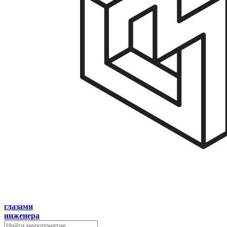
глазами
инженера