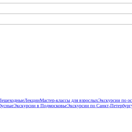
Пешеходные
Лекции
Мастер-классы для взрослых
Экскурсии по о
бусные
Экскурсии в Подмосковье
Экскурсии по Санкт-Петербург