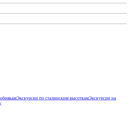
собнякам
Экскурсии по сталинским высоткам
Экскурсии на
у