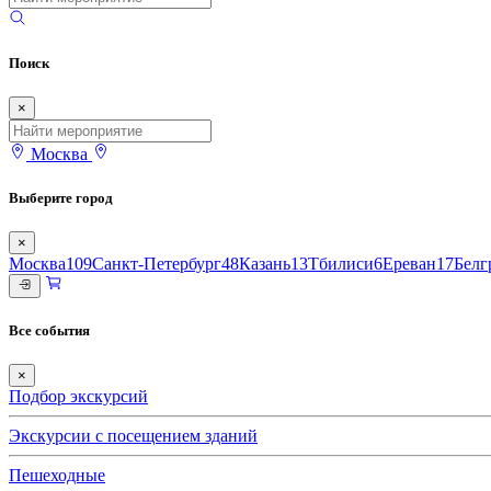
Поиск
×
Москва
Выберите город
×
Москва
109
Санкт-Петербург
48
Казань
13
Тбилиси
6
Ереван
17
Белг
Все события
×
Подбор экскурсий
Экскурсии с посещением зданий
Пешеходные