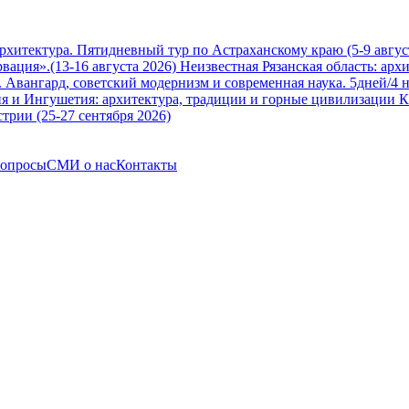
архитектура. Пятидневный тур по Астраханскому краю (5-9 авгус
вация».(13-16 августа 2026)
Неизвестная Рязанская область: арх
Авангард, советский модернизм и современная наука. 5дней/4 н
я и Ингушетия: архитектура, традиции и горные цивилизации Ка
трии (25-27 сентября 2026)
вопросы
СМИ о нас
Контакты