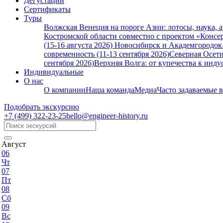
Дегустации
Сертификаты
Туры
Волжская Венеция на пороге Азии: лотосы, наука, 
Костромской области совместно с проектом «Консер
(15-16 августа 2026)
Новосибирск и Академгородок. 
современность (11-13 сентября 2026)
Северная Осети
сентября 2026)
Верхняя Волга: от купечества к индус
Индивидуальные
О нас
О компании
Наша команда
Медиа
Часто задаваемые 
Подобрать экскурсию
+7 (499)
322-23-25
hello@engineer-history.ru
Август
06
Чт
07
Пт
08
Сб
09
Вс