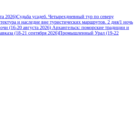
та 2026)
Судьба усадеб. Четырехдневный тур по северу
итектура и наследие вне туристических маршрутов. 2 дня/1 ночь
очи (16-20 августа 2026)
Архангельск: поморские традиции и
вказа (18-21 сентября 2026)
Промышленный Урал (19-22