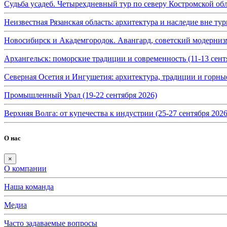
Судьба усадеб. Четырехдневный тур по северу Костромской обл
Неизвестная Рязанская область: архитектура и наследие вне тур
Новосибирск и Академгородок. Авангард, советский модернизм 
Архангельск: поморские традиции и современность (11-13 сент
Северная Осетия и Ингушетия: архитектура, традиции и горные
Промышленный Урал (19-22 сентября 2026)
Верхняя Волга: от купечества к индустрии (25-27 сентября 2026
О нас
×
О компании
Наша команда
Медиа
Часто задаваемые вопросы