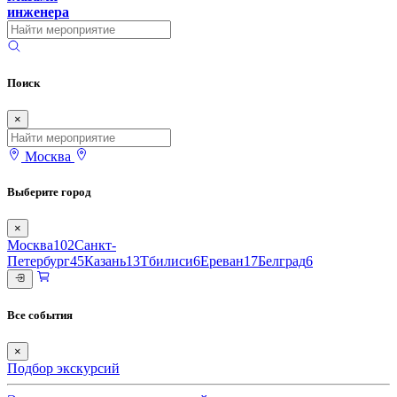
инженера
Поиск
×
Москва
Выберите город
×
Москва
102
Санкт-
Петербург
45
Казань
13
Тбилиси
6
Ереван
17
Белград
6
Все события
×
Подбор экскурсий