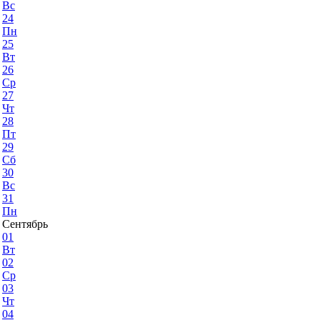
Вс
24
Пн
25
Вт
26
Ср
27
Чт
28
Пт
29
Сб
30
Вс
31
Пн
Сентябрь
01
Вт
02
Ср
03
Чт
04