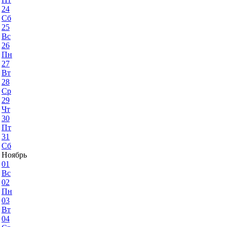
24
Сб
25
Вс
26
Пн
27
Вт
28
Ср
29
Чт
30
Пт
31
Сб
Ноябрь
01
Вс
02
Пн
03
Вт
04