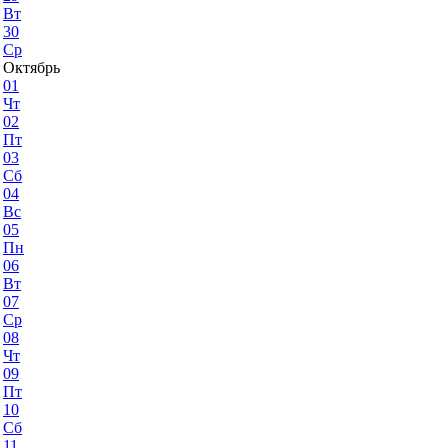
Вт
30
Ср
Октябрь
01
Чт
02
Пт
03
Сб
04
Вс
05
Пн
06
Вт
07
Ср
08
Чт
09
Пт
10
Сб
11