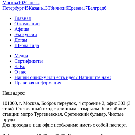
Москва
102
Санкт-
Петербург
45
Казань
13
Тбилиси
6
Ереван
17
Белград
6
Главная
О компании
Афиша
Экскурсии
Детям
Школа гида
Медиа
Сертификаты
ЧаВо
О нас
Нашли ошибку или есть идея? Напишите нам!
Правовая информация
Наш адрес:
101000, г. Москва, Бобров переулок, 4 строение 2, офис 303 (3
этаж). Стеклянный вход с длинным козырьком. Ближайшие
станции метро Тургеневская, Сретенский бульвар, Чистые
пруды
Для прохода в наш офис необходимо иметь с собой паспорт.