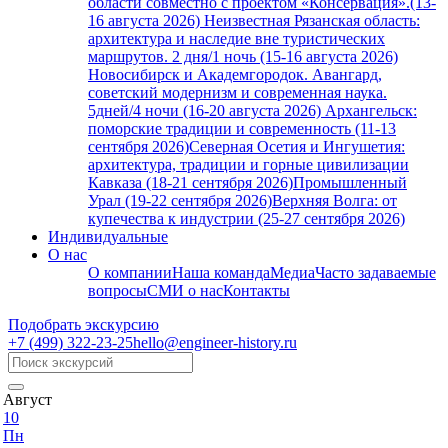
области совместно с проектом «Консервация».(13-
16 августа 2026)
Неизвестная Рязанская область:
архитектура и наследие вне туристических
маршрутов. 2 дня/1 ночь (15-16 августа 2026)
Новосибирск и Академгородок. Авангард,
советский модернизм и современная наука.
5дней/4 ночи (16-20 августа 2026)
Архангельск:
поморские традиции и современность (11-13
сентября 2026)
Северная Осетия и Ингушетия:
архитектура, традиции и горные цивилизации
Кавказа (18-21 сентября 2026)
Промышленный
Урал (19-22 сентября 2026)
Верхняя Волга: от
купечества к индустрии (25-27 сентября 2026)
Индивидуальные
О нас
О компании
Наша команда
Медиа
Часто задаваемые
вопросы
СМИ о нас
Контакты
Подобрать экскурсию
+7 (499)
322-23-25
hello@engineer-history.ru
Август
10
Пн