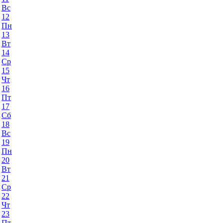
Вс
12
Пн
13
Вт
14
Ср
15
Чт
16
Пт
17
Сб
18
Вс
19
Пн
20
Вт
21
Ср
22
Чт
23
Пт