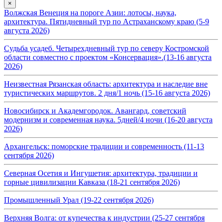
×
Волжская Венеция на пороге Азии: лотосы, наука,
архитектура. Пятидневный тур по Астраханскому краю (5-9
августа 2026)
Судьба усадеб. Четырехдневный тур по северу Костромской
области совместно с проектом «Консервация».(13-16 августа
2026)
Неизвестная Рязанская область: архитектура и наследие вне
туристических маршрутов. 2 дня/1 ночь (15-16 августа 2026)
Новосибирск и Академгородок. Авангард, советский
модернизм и современная наука. 5дней/4 ночи (16-20 августа
2026)
Архангельск: поморские традиции и современность (11-13
сентября 2026)
Северная Осетия и Ингушетия: архитектура, традиции и
горные цивилизации Кавказа (18-21 сентября 2026)
Промышленный Урал (19-22 сентября 2026)
Верхняя Волга: от купечества к индустрии (25-27 сентября