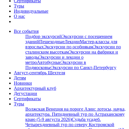
Сертификаты
Туры
Индивидуальные
О нас
Все события
Подбор экскурсий
Экскурсии с посещением
зданий
Пешеходные
Лекции
Мастер-классы для
взрослых
Экскурсии по особнякам
Экскурсии по
сталинским высоткам
Экскурсии на фабрики и
заводы
Экскурсии и лекции о
метро
Автобусные
Экскурсии в
Подмосковье
Экскурсии по Санкт-Петербургу
Август-сентябрь Шехтеля
Детям
Новинки
Архитектурный клуб
Дегустации
Сертификаты
Туры
Волжская Венеция на пороге Азии: лотосы, наука,
архитектура. Пятидневный тур по Астраханскому
краю (5-9 августа 2026)
Судьба усадеб.
Четырехдневный тур по северу Костромской