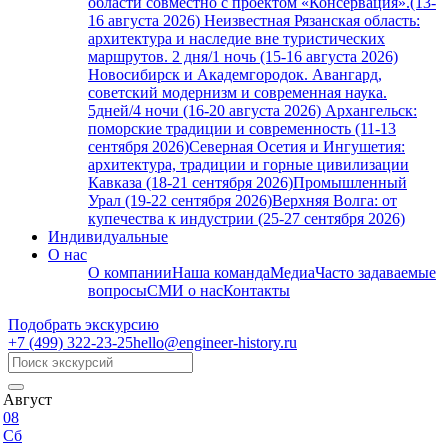
области совместно с проектом «Консервация».(13-
16 августа 2026)
Неизвестная Рязанская область:
архитектура и наследие вне туристических
маршрутов. 2 дня/1 ночь (15-16 августа 2026)
Новосибирск и Академгородок. Авангард,
советский модернизм и современная наука.
5дней/4 ночи (16-20 августа 2026)
Архангельск:
поморские традиции и современность (11-13
сентября 2026)
Северная Осетия и Ингушетия:
архитектура, традиции и горные цивилизации
Кавказа (18-21 сентября 2026)
Промышленный
Урал (19-22 сентября 2026)
Верхняя Волга: от
купечества к индустрии (25-27 сентября 2026)
Индивидуальные
О нас
О компании
Наша команда
Медиа
Часто задаваемые
вопросы
СМИ о нас
Контакты
Подобрать экскурсию
+7 (499)
322-23-25
hello@engineer-history.ru
Август
08
Сб