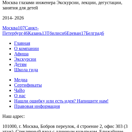
Москва глазами инженера
Экскурсии, лекции, дегустации,
занятия для детей
2014- 2026
Москва
107
Санкт-
Петербург
46
Казань
13
Тбилиси
6
Ереван
17
Белград
6
Главная
О компании
Афиша
Экскурсии
Детям
Школа гида
Медиа
Сертификаты
ЧаВо
О нас
Нашли ошибку или есть идея? Напишите нам!
Правовая информация
Наш адрес:
101000, г. Москва, Бобров переулок, 4 строение 2, офис 303 (3
этаж). Стеклянный вход с длинным козырьком. Ближайшие