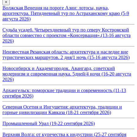
×
Волжская Венеция на пороге Азии: лотосы, наука,
архитектура. Пятидневный тур по Астраханскому краю (5-9
августа 2026)
Судьба усадеб. Четырехдневный тур по северу Костромской
области совместно с проектом «Консервация».(13-16 августа
2026)
Неизвестная Рязанская область: архитектура и наследие вне
туристических маршрутов. 2 дня/1 ночь (15-16 августа 2026)
Новосибирск и Академгородок. Авангард, советский
модернизм и современная наука. 5дней/4 ночи (16-20 августа
2026)
Архангельск: поморские традиции и современность (11-13
сентября 2026)
Северная Осетия и Ингушетия: архитектура, традиции и
горные цивилизации Кавказа (18-21 сентября 2026)
Промышленный Урал (19-22 сентября 2026)
Верхняя Волга: от купечества к индустрии (25-27 сентября