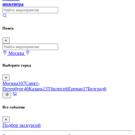
инженера
Поиск
×
Москва
Выберите город
×
Москва
107
Санкт-
Петербург
46
Казань
13
Тбилиси
6
Ереван
17
Белград
6
Все события
×
Подбор экскурсий