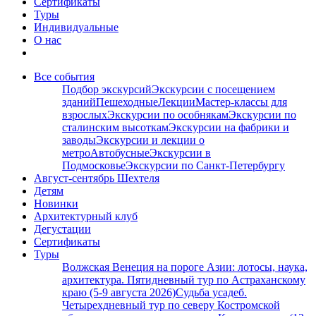
Сертификаты
Туры
Индивидуальные
О нас
Все события
Подбор экскурсий
Экскурсии с посещением
зданий
Пешеходные
Лекции
Мастер-классы для
взрослых
Экскурсии по особнякам
Экскурсии по
сталинским высоткам
Экскурсии на фабрики и
заводы
Экскурсии и лекции о
метро
Автобусные
Экскурсии в
Подмосковье
Экскурсии по Санкт-Петербургу
Август-сентябрь Шехтеля
Детям
Новинки
Архитектурный клуб
Дегустации
Сертификаты
Туры
Волжская Венеция на пороге Азии: лотосы, наука,
архитектура. Пятидневный тур по Астраханскому
краю (5-9 августа 2026)
Судьба усадеб.
Четырехдневный тур по северу Костромской