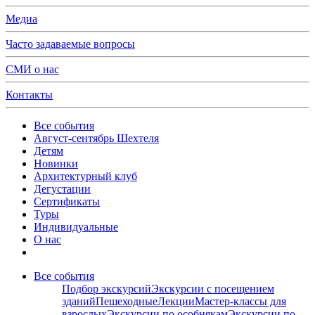
Медиа
Часто задаваемые вопросы
СМИ о нас
Контакты
Все события
Август-сентябрь Шехтеля
Детям
Новинки
Архитектурный клуб
Дегустации
Сертификаты
Туры
Индивидуальные
О нас
Все события
Подбор экскурсий
Экскурсии с посещением
зданий
Пешеходные
Лекции
Мастер-классы для
взрослых
Экскурсии по особнякам
Экскурсии по