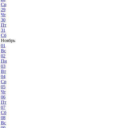
Ср
29
Чт
30
Пт
31
Сб
Ноябрь
01
Вс
02
Пн
03
Вт
04
Ср
05
Чт
06
Пт
07
Сб
08
Вс
09