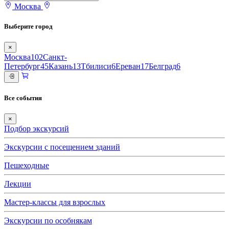
Москва
Выберите город
×
Москва
102
Санкт-
Петербург
45
Казань
13
Тбилиси
6
Ереван
17
Белград
6
Все события
×
Подбор экскурсий
Экскурсии с посещением зданий
Пешеходные
Лекции
Мастер-классы для взрослых
Экскурсии по особнякам