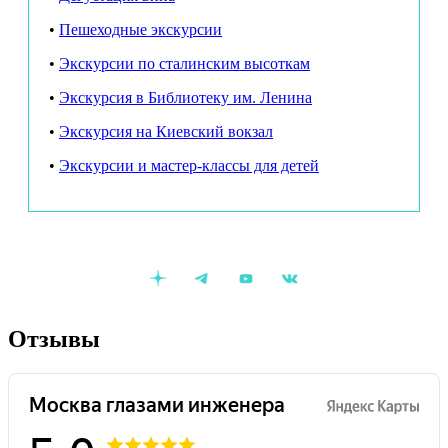
как в архитектуре работают камень, гипс, стекло и металл;
•
Пешеходные экскурсии
чем строится ритм на фасаде и зачем он нужен;
•
Экскурсии по сталинским высоткам
как архитектурное бюро сделало подарок и что из этого
•
Экскурсия в Библиотеку им. Ленина
вышло.
•
Экскурсия на Киевский вокзал
Продолжительность:
1,5 часа.
•
Экскурсии и мастер-классы для детей
Где начинаем:
у выхода №1 из
м. «Таганская» кольцевая.
Где заканчиваем:
Яузская улица, 11/6к4.
Организационные моменты:
Предварительная покупка билетов через сайт
обязательна.
Вы узнаете нашего гида по белой табличке с надписью
Отзывы
«Москва глазами инженера».
В стоимость экскурсии включено использование
радиогидов, к которым подключаются наушники,
выданные гидом. Для удобства вы можете использовать
собственные наушники (разъем mini jack 3.5 mm).