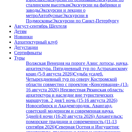
сталинским высоткам
Экскурсии на фабрики и
заводы
Экскурсии и лекции о
метро
Автобусные
Экскурсии в
Подмосковье
Экскурсии по Санкт-Петербургу
Август-сентябрь Шехтеля
Детям
Новинки
Архитектурный клуб
Дегустации
Сертификаты
Туры
Волжская Венеция на пороге Азии: лотосы, наука,
архитектура. Пятидневный тур по Астраханскому
краю (5-9 августа 2026)
Судьба усадеб.
Четырехдневный тур по северу Костромской
области совместно с проектом «Консервация».(13-
16 августа 2026)
Неизвестная Рязанская область:
архитектура и наследие вне туристических
маршрутов. 2 дня/1 ночь (15-16 августа 2026)
Новосибирск и Академгородок. Авангард,
советский модернизм и современная наука.
5дней/4 ночи (16-20 августа 2026)
Архангельск:
поморские традиции и современность (11-13
сентября 2026)
Северная Осетия и Ингушетия: