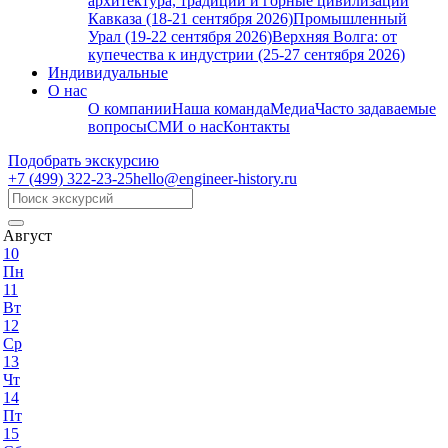
архитектура, традиции и горные цивилизации
Кавказа (18-21 сентября 2026)
Промышленный
Урал (19-22 сентября 2026)
Верхняя Волга: от
купечества к индустрии (25-27 сентября 2026)
Индивидуальные
О нас
О компании
Наша команда
Медиа
Часто задаваемые
вопросы
СМИ о нас
Контакты
Подобрать экскурсию
+7 (499)
322-23-25
hello@engineer-history.ru
Август
10
Пн
11
Вт
12
Ср
13
Чт
14
Пт
15