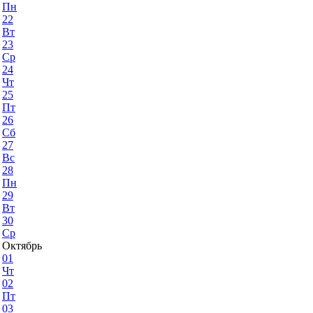
Пн
22
Вт
23
Ср
24
Чт
25
Пт
26
Сб
27
Вс
28
Пн
29
Вт
30
Ср
Октябрь
01
Чт
02
Пт
03