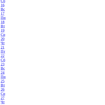
Сб
16
Вс
17
Пн
18
Вт
19
Ср
20
Чт
21
Пт
22
Сб
23
Вс
24
Пн
25
Вт
26
Ср
27
Чт