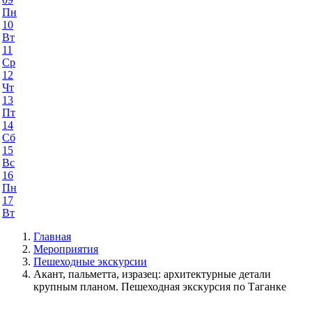
Пн
10
Вт
11
Ср
12
Чт
13
Пт
14
Сб
15
Вс
16
Пн
17
Вт
Главная
Мероприятия
Пешеходные экскурсии
Акант, пальметта, изразец: архитектурные детали
крупным планом. Пешеходная экскурсия по Таганке