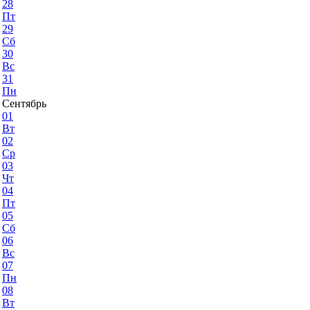
28
Пт
29
Сб
30
Вс
31
Пн
Сентябрь
01
Вт
02
Ср
03
Чт
04
Пт
05
Сб
06
Вс
07
Пн
08
Вт