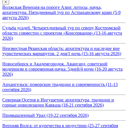
×
Волжская Венеция на пороге Азии: лотосы, наука,
архитектура. Пятидневный тур по Астраханскому краю (5-9
августа 2026)
Судьба усадеб. Четырехдневный тур по северу Костромской
области совместно с проектом «Консервация».(13-16 августа
2026)
Неизвестная Рязанская область: архитектура и наследие вне
туристических маршрутов. 2 дня/1 ночь (15-16 августа 2026)
Новосибирск и Академгородок. Авангард, советский
модернизм и современная наука. 5дней/4 ночи (16-20 августа
2026)
Архангельск: поморские традиции и современность (11-13
сентября 2026)
Северная Осетия и Ингушетия: архитектура, традиции и
горные цивилизации Кавказа (18-21 сентября 2026)
Промышленный Урал (19-22 сентября 2026)
Верхняя Волга: от купечества к индустрии (25-27 сентября