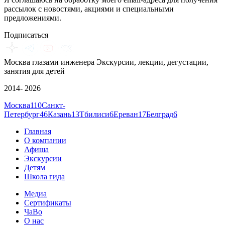
рассылок с новостями, акциями и специальными
предложениями.
Подписаться
Москва глазами инженера
Экскурсии, лекции, дегустации,
занятия для детей
2014- 2026
Москва
110
Санкт-
Петербург
46
Казань
13
Тбилиси
6
Ереван
17
Белград
6
Главная
О компании
Афиша
Экскурсии
Детям
Школа гида
Медиа
Сертификаты
ЧаВо
О нас