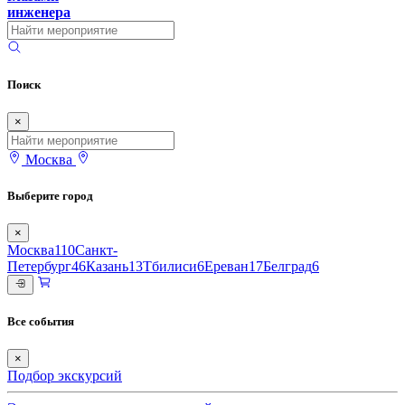
инженера
Поиск
×
Москва
Выберите город
×
Москва
110
Санкт-
Петербург
46
Казань
13
Тбилиси
6
Ереван
17
Белград
6
Все события
×
Подбор экскурсий