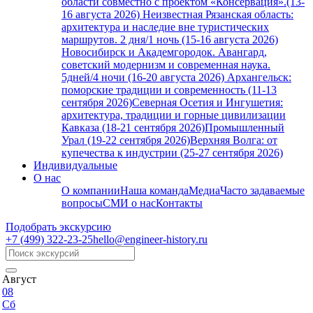
области совместно с проектом «Консервация».(13-
16 августа 2026)
Неизвестная Рязанская область:
архитектура и наследие вне туристических
маршрутов. 2 дня/1 ночь (15-16 августа 2026)
Новосибирск и Академгородок. Авангард,
советский модернизм и современная наука.
5дней/4 ночи (16-20 августа 2026)
Архангельск:
поморские традиции и современность (11-13
сентября 2026)
Северная Осетия и Ингушетия:
архитектура, традиции и горные цивилизации
Кавказа (18-21 сентября 2026)
Промышленный
Урал (19-22 сентября 2026)
Верхняя Волга: от
купечества к индустрии (25-27 сентября 2026)
Индивидуальные
О нас
О компании
Наша команда
Медиа
Часто задаваемые
вопросы
СМИ о нас
Контакты
Подобрать экскурсию
+7 (499)
322-23-25
hello@engineer-history.ru
Август
08
Сб