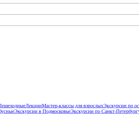
Пешеходные
Лекции
Мастер-классы для взрослых
Экскурсии по о
бусные
Экскурсии в Подмосковье
Экскурсии по Санкт-Петербург