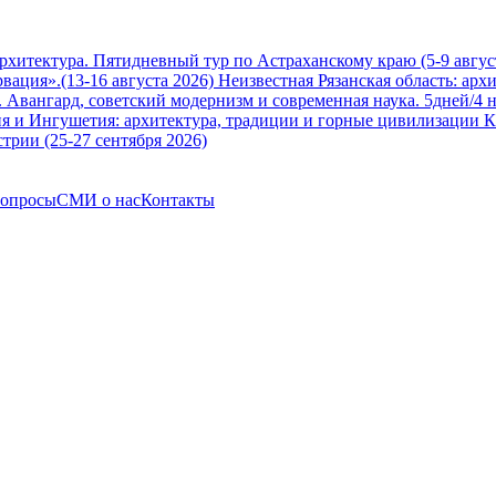
архитектура. Пятидневный тур по Астраханскому краю (5-9 авгус
вация».(13-16 августа 2026)
Неизвестная Рязанская область: арх
Авангард, советский модернизм и современная наука. 5дней/4 н
я и Ингушетия: архитектура, традиции и горные цивилизации Ка
трии (25-27 сентября 2026)
вопросы
СМИ о нас
Контакты