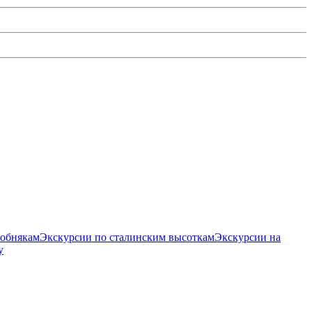
собнякам
Экскурсии по сталинским высоткам
Экскурсии на
у