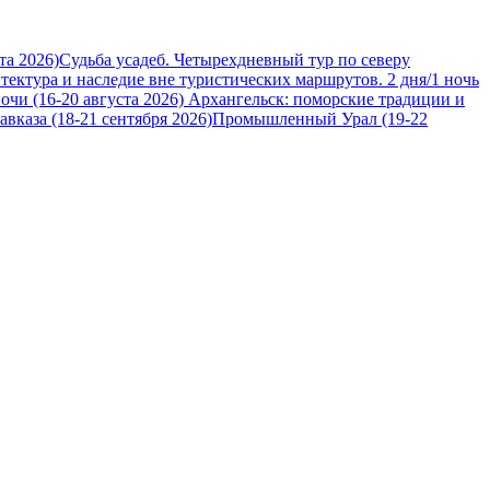
та 2026)
Судьба усадеб. Четырехдневный тур по северу
итектура и наследие вне туристических маршрутов. 2 дня/1 ночь
очи (16-20 августа 2026)
Архангельск: поморские традиции и
вказа (18-21 сентября 2026)
Промышленный Урал (19-22