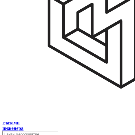
глазами
инженера