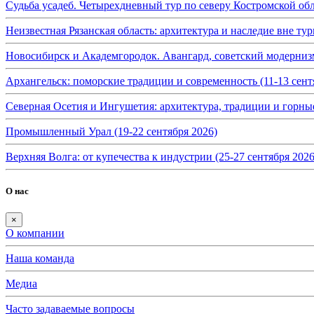
Судьба усадеб. Четырехдневный тур по северу Костромской обл
Неизвестная Рязанская область: архитектура и наследие вне тур
Новосибирск и Академгородок. Авангард, советский модернизм 
Архангельск: поморские традиции и современность (11-13 сент
Северная Осетия и Ингушетия: архитектура, традиции и горные
Промышленный Урал (19-22 сентября 2026)
Верхняя Волга: от купечества к индустрии (25-27 сентября 2026
О нас
×
О компании
Наша команда
Медиа
Часто задаваемые вопросы