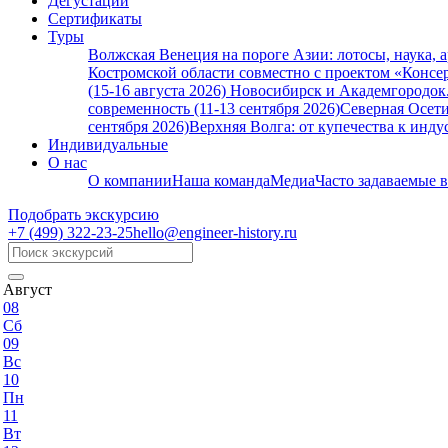
Дегустации
Сертификаты
Туры
Волжская Венеция на пороге Азии: лотосы, наука, 
Костромской области совместно с проектом «Консер
(15-16 августа 2026)
Новосибирск и Академгородок. 
современность (11-13 сентября 2026)
Северная Осети
сентября 2026)
Верхняя Волга: от купечества к индус
Индивидуальные
О нас
О компании
Наша команда
Медиа
Часто задаваемые 
Подобрать экскурсию
+7 (499)
322-23-25
hello@engineer-history.ru
Август
08
Сб
09
Вс
10
Пн
11
Вт