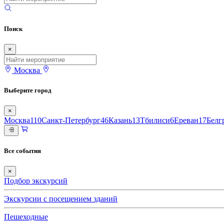
Поиск
×
Москва
Выберите город
×
Москва
110
Санкт-Петербург
46
Казань
13
Тбилиси
6
Ереван
17
Белг
Все события
×
Подбор экскурсий
Экскурсии с посещением зданий
Пешеходные