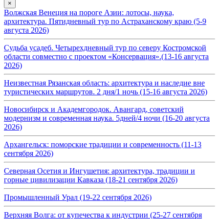
×
Волжская Венеция на пороге Азии: лотосы, наука,
архитектура. Пятидневный тур по Астраханскому краю (5-9
августа 2026)
Судьба усадеб. Четырехдневный тур по северу Костромской
области совместно с проектом «Консервация».(13-16 августа
2026)
Неизвестная Рязанская область: архитектура и наследие вне
туристических маршрутов. 2 дня/1 ночь (15-16 августа 2026)
Новосибирск и Академгородок. Авангард, советский
модернизм и современная наука. 5дней/4 ночи (16-20 августа
2026)
Архангельск: поморские традиции и современность (11-13
сентября 2026)
Северная Осетия и Ингушетия: архитектура, традиции и
горные цивилизации Кавказа (18-21 сентября 2026)
Промышленный Урал (19-22 сентября 2026)
Верхняя Волга: от купечества к индустрии (25-27 сентября