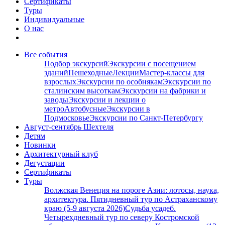
Сертификаты
Туры
Индивидуальные
О нас
Все события
Подбор экскурсий
Экскурсии с посещением
зданий
Пешеходные
Лекции
Мастер-классы для
взрослых
Экскурсии по особнякам
Экскурсии по
сталинским высоткам
Экскурсии на фабрики и
заводы
Экскурсии и лекции о
метро
Автобусные
Экскурсии в
Подмосковье
Экскурсии по Санкт-Петербургу
Август-сентябрь Шехтеля
Детям
Новинки
Архитектурный клуб
Дегустации
Сертификаты
Туры
Волжская Венеция на пороге Азии: лотосы, наука,
архитектура. Пятидневный тур по Астраханскому
краю (5-9 августа 2026)
Судьба усадеб.
Четырехдневный тур по северу Костромской