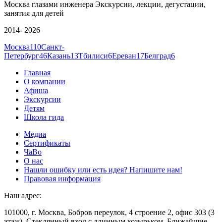
Москва глазами инженера
Экскурсии, лекции, дегустации,
занятия для детей
2014- 2026
Москва
110
Санкт-
Петербург
46
Казань
13
Тбилиси
6
Ереван
17
Белград
6
Главная
О компании
Афиша
Экскурсии
Детям
Школа гида
Медиа
Сертификаты
ЧаВо
О нас
Нашли ошибку или есть идея? Напишите нам!
Правовая информация
Наш адрес:
101000, г. Москва, Бобров переулок, 4 строение 2, офис 303 (3
этаж). Стеклянный вход с длинным козырьком. Ближайшие