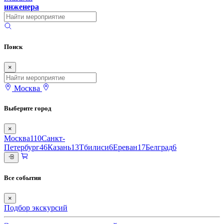
инженера
Поиск
×
Москва
Выберите город
×
Москва
110
Санкт-
Петербург
46
Казань
13
Тбилиси
6
Ереван
17
Белград
6
Все события
×
Подбор экскурсий