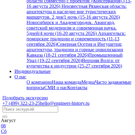
области совместно с проектом «Консервация».(13-
16 августа 2026)
Неизвестная Рязанская область:
архитектура и наследие вне туристических
маршрутов. 2 дня/1 ночь (15-16 августа 2026)
Новосибирск и Академгородок. Авангард,
советский модернизм и современная наука.
5дней/4 ночи (16-20 августа 2026)
Архангельск:
поморские традиции и современность (11-13
сентября 2026)
Северная Осетия и Ингушетия:
архитектура, традиции и горные цивилизации
Кавказа (18-21 сентября 2026)
Промышленный
Урал (19-22 сентября 2026)
Верхняя Волга: от
купечества к индустрии (25-27 сентября 2026)
Индивидуальные
О нас
О компании
Наша команда
Медиа
Часто задаваемые
вопросы
СМИ о нас
Контакты
Подобрать экскурсию
+7 (499)
322-23-25
hello@engineer-history.ru
Август
08
Сб