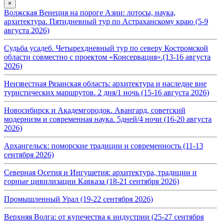
×
Волжская Венеция на пороге Азии: лотосы, наука,
архитектура. Пятидневный тур по Астраханскому краю (5-9
августа 2026)
Судьба усадеб. Четырехдневный тур по северу Костромской
области совместно с проектом «Консервация».(13-16 августа
2026)
Неизвестная Рязанская область: архитектура и наследие вне
туристических маршрутов. 2 дня/1 ночь (15-16 августа 2026)
Новосибирск и Академгородок. Авангард, советский
модернизм и современная наука. 5дней/4 ночи (16-20 августа
2026)
Архангельск: поморские традиции и современность (11-13
сентября 2026)
Северная Осетия и Ингушетия: архитектура, традиции и
горные цивилизации Кавказа (18-21 сентября 2026)
Промышленный Урал (19-22 сентября 2026)
Верхняя Волга: от купечества к индустрии (25-27 сентября