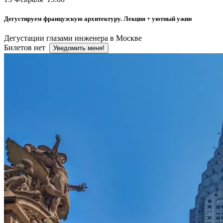
Дегустируем французскую архитектуру. Лекция + уютный ужин
Дегустации глазами инженера в Москве
Билетов нет
Уведомить меня!