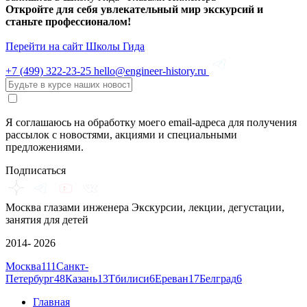
Откройте для себя увлекательный мир экскурсий и
станьте профессионалом!
Перейти на сайт Школы Гида
+7 (499)
322-23-25
hello@engineer-history.ru
Я соглашаюсь на обработку моего email-адреса для получения
рассылок с новостями, акциями и специальными
предложениями.
Подписаться
Москва глазами инженера
Экскурсии, лекции, дегустации,
занятия для детей
2014- 2026
Москва
111
Санкт-
Петербург
48
Казань
13
Тбилиси
6
Ереван
17
Белград
6
Главная