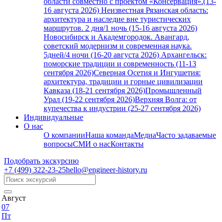
области совместно с проектом «Консервация».(13-
16 августа 2026)
Неизвестная Рязанская область:
архитектура и наследие вне туристических
маршрутов. 2 дня/1 ночь (15-16 августа 2026)
Новосибирск и Академгородок. Авангард,
советский модернизм и современная наука.
5дней/4 ночи (16-20 августа 2026)
Архангельск:
поморские традиции и современность (11-13
сентября 2026)
Северная Осетия и Ингушетия:
архитектура, традиции и горные цивилизации
Кавказа (18-21 сентября 2026)
Промышленный
Урал (19-22 сентября 2026)
Верхняя Волга: от
купечества к индустрии (25-27 сентября 2026)
Индивидуальные
О нас
О компании
Наша команда
Медиа
Часто задаваемые
вопросы
СМИ о нас
Контакты
Подобрать экскурсию
+7 (499)
322-23-25
hello@engineer-history.ru
Август
07
Пт