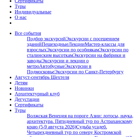
Сертификаты
Туры
Индивидуальные
О нас
Все события
Подбор экскурсий
Экскурсии с посещением
зданий
Пешеходные
Лекции
Мастер-классы для
взрослых
Экскурсии по особнякам
Экскурсии по
сталинским высоткам
Экскурсии на фабрики и
заводы
Экскурсии и лекции о
метро
Автобусные
Экскурсии в
Подмосковье
Экскурсии по Санкт-Петербургу
Август-сентябрь Шехтеля
Детям
Новинки
Архитектурный клуб
Дегустации
Сертификаты
Туры
Волжская Венеция на пороге Азии: лотосы, наука,
архитектура. Пятидневный тур по Астраханскому
краю (5-9 августа 2026)
Судьба усадеб.
Четырехдневный тур по северу Костромской