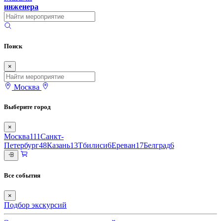
инженера
Поиск
×
Москва
Выберите город
×
Москва
111
Санкт-
Петербург
48
Казань
13
Тбилиси
6
Ереван
17
Белград
6
Все события
×
Подбор экскурсий