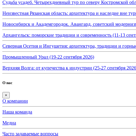
Судьба усадеб. Четырехдневный тур по северу Костромской обл
Неизвестная Рязанская область: архитектура и наследие вне тур
Новосибирск и Академгородок. Авангард, советский модернизм 
Архангельск: поморские традиции и современность (11-13 сент
Северная Осетия и Ингушетия: архитектура, традиции и горные
Промышленный Урал (19-22 сентября 2026)
Верхняя Волга: от купечества к индустрии (25-27 сентября 2026
О нас
×
О компании
Наша команда
Медиа
Часто задаваемые вопросы