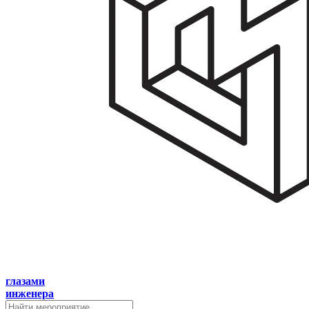
глазами
инженера