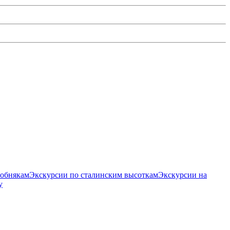
собнякам
Экскурсии по сталинским высоткам
Экскурсии на
у