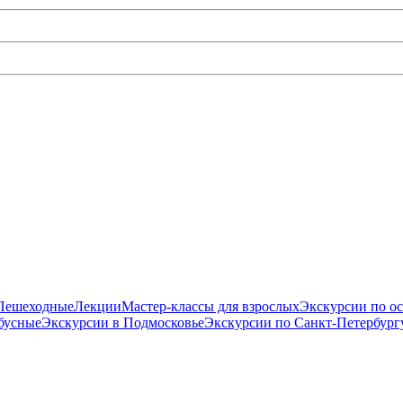
Пешеходные
Лекции
Мастер-классы для взрослых
Экскурсии по о
бусные
Экскурсии в Подмосковье
Экскурсии по Санкт-Петербург