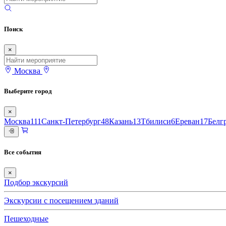
Поиск
×
Москва
Выберите город
×
Москва
111
Санкт-Петербург
48
Казань
13
Тбилиси
6
Ереван
17
Белг
Все события
×
Подбор экскурсий
Экскурсии с посещением зданий
Пешеходные