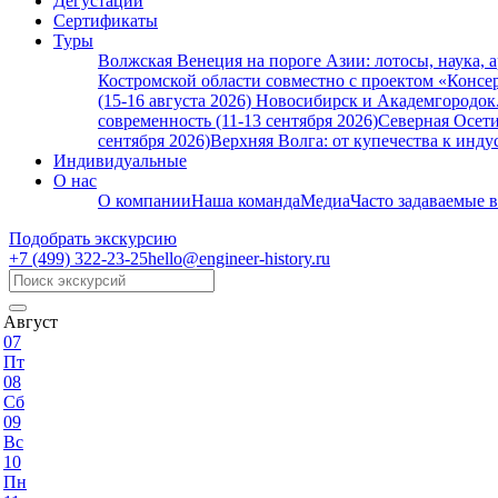
Дегустации
Сертификаты
Туры
Волжская Венеция на пороге Азии: лотосы, наука, 
Костромской области совместно с проектом «Консер
(15-16 августа 2026)
Новосибирск и Академгородок. 
современность (11-13 сентября 2026)
Северная Осети
сентября 2026)
Верхняя Волга: от купечества к индус
Индивидуальные
О нас
О компании
Наша команда
Медиа
Часто задаваемые 
Подобрать экскурсию
+7 (499)
322-23-25
hello@engineer-history.ru
Август
07
Пт
08
Сб
09
Вс
10
Пн