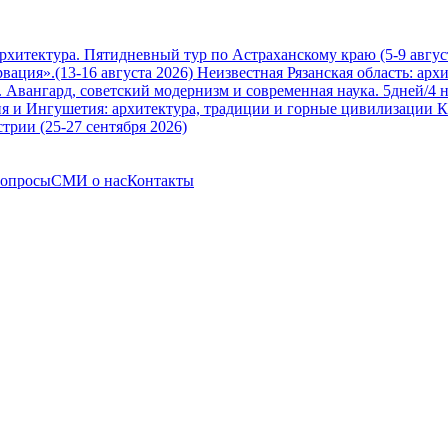
архитектура. Пятидневный тур по Астраханскому краю (5-9 авгус
вация».(13-16 августа 2026)
Неизвестная Рязанская область: арх
Авангард, советский модернизм и современная наука. 5дней/4 н
я и Ингушетия: архитектура, традиции и горные цивилизации Ка
трии (25-27 сентября 2026)
вопросы
СМИ о нас
Контакты