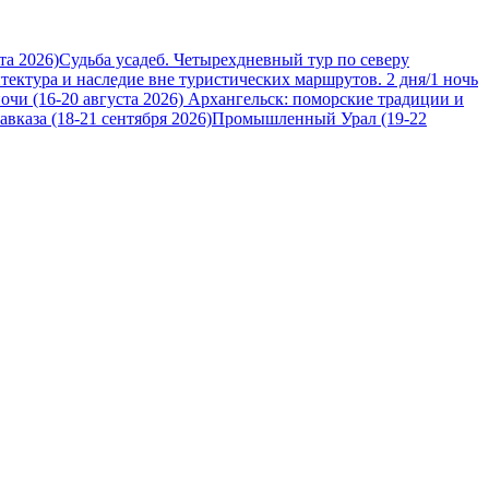
та 2026)
Судьба усадеб. Четырехдневный тур по северу
итектура и наследие вне туристических маршрутов. 2 дня/1 ночь
очи (16-20 августа 2026)
Архангельск: поморские традиции и
вказа (18-21 сентября 2026)
Промышленный Урал (19-22