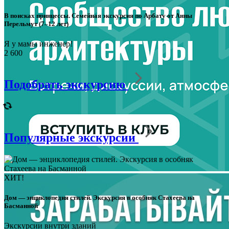
В поисках принцессы. Семейная экскурсия по Арбату от Анны
Перельмут (7–12 лет)
Я у мамы инженер!
2 600
Подобрать экскурсию
Популярные экскурсии
ХИТ!
Дом — энциклопедия стилей. Экскурсия в особняк Стахеева на
Басманной
Экскурсии внутри зданий