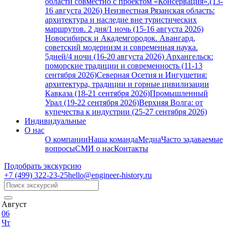
области совместно с проектом «Консервация».(13-
16 августа 2026)
Неизвестная Рязанская область:
архитектура и наследие вне туристических
маршрутов. 2 дня/1 ночь (15-16 августа 2026)
Новосибирск и Академгородок. Авангард,
советский модернизм и современная наука.
5дней/4 ночи (16-20 августа 2026)
Архангельск:
поморские традиции и современность (11-13
сентября 2026)
Северная Осетия и Ингушетия:
архитектура, традиции и горные цивилизации
Кавказа (18-21 сентября 2026)
Промышленный
Урал (19-22 сентября 2026)
Верхняя Волга: от
купечества к индустрии (25-27 сентября 2026)
Индивидуальные
О нас
О компании
Наша команда
Медиа
Часто задаваемые
вопросы
СМИ о нас
Контакты
Подобрать экскурсию
+7 (499)
322-23-25
hello@engineer-history.ru
Август
06
Чт