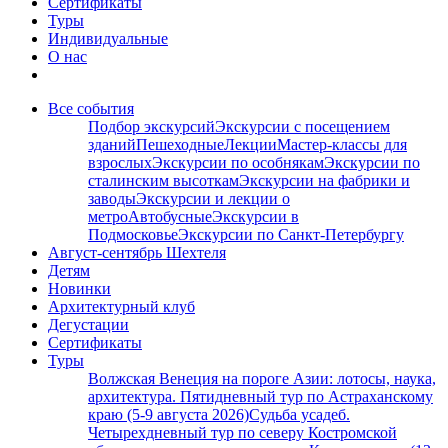
Сертификаты
Туры
Индивидуальные
О нас
Все события
Подбор экскурсий
Экскурсии с посещением
зданий
Пешеходные
Лекции
Мастер-классы для
взрослых
Экскурсии по особнякам
Экскурсии по
сталинским высоткам
Экскурсии на фабрики и
заводы
Экскурсии и лекции о
метро
Автобусные
Экскурсии в
Подмосковье
Экскурсии по Санкт-Петербургу
Август-сентябрь Шехтеля
Детям
Новинки
Архитектурный клуб
Дегустации
Сертификаты
Туры
Волжская Венеция на пороге Азии: лотосы, наука,
архитектура. Пятидневный тур по Астраханскому
краю (5-9 августа 2026)
Судьба усадеб.
Четырехдневный тур по северу Костромской