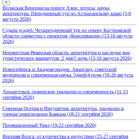
×
Волжская Венеция на пороге Азии: лотосы, наука,
архитектура. Пятидневный тур по Астраханскому краю (5-9
августа 2026)
Судьба усадеб. Четырехдневный тур по северу Костромской
области совместно с проектом «Консервация».(13-16 августа
2026)
Неизвестная Рязанская область: архитектура и наследие вне
туристических маршрутов. 2 дня/1 ночь (15-16 августа 2026)
Новосибирск и Академгородок. Авангард, советский
модернизм и современная наука. 5дней/4 ночи (16-20 августа
2026)
Архангельск: поморские традиции и современность (11-13
сентября 2026)
Северная Осетия и Ингушетия: архитектура, традиции и
горные цивилизации Кавказа (18-21 сентября 2026)
Промышленный Урал (19-22 сентября 2026)
Верхняя Волга: от купечества к индустрии (25-27 сентября