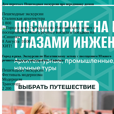
Дом переехал. Пешеходная экскурсия про передвижку домов
Пешеходные экскурсии
Сталинская архитектура
1 800
8 Августа 10:00
ХИТ!
Город и река. Экскурсия по Нагатинскому затону с посещением Южного
речного вокзала и поездкой на «Синичке»
Пешеходные экскурсии
Фестиваль модернизма
Модернизм
Транспорт
2 200