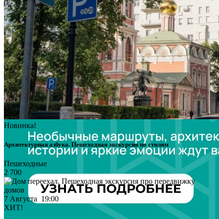
Новинка!
Архитектурная азбука. Пешеходная экскурсия по стилям
Пешеходные
2 700
7 Августа 19:00
ХИТ!