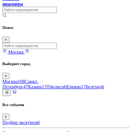
инженера
Поиск
×
Москва
Выберите город
×
Москва
108
Санкт-
Петербург
47
Казань
13
Тбилиси
6
Ереван
17
Белград
6
Все события
×
Подбор экскурсий