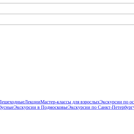
Пешеходные
Лекции
Мастер-классы для взрослых
Экскурсии по о
бусные
Экскурсии в Подмосковье
Экскурсии по Санкт-Петербург