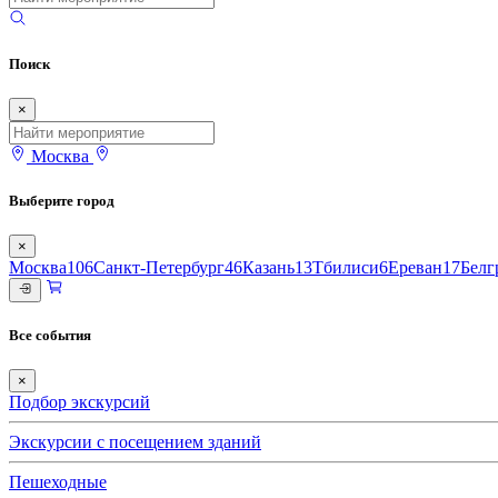
Поиск
×
Москва
Выберите город
×
Москва
106
Санкт-Петербург
46
Казань
13
Тбилиси
6
Ереван
17
Белг
Все события
×
Подбор экскурсий
Экскурсии с посещением зданий
Пешеходные