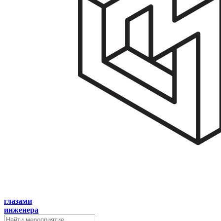
глазами
инженера