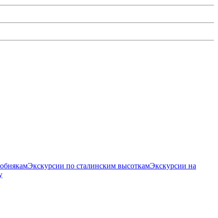
собнякам
Экскурсии по сталинским высоткам
Экскурсии на
у