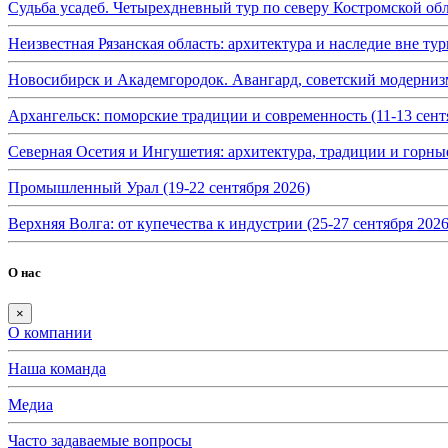
Судьба усадеб. Четырехдневный тур по северу Костромской обл
Неизвестная Рязанская область: архитектура и наследие вне тур
Новосибирск и Академгородок. Авангард, советский модернизм 
Архангельск: поморские традиции и современность (11-13 сент
Северная Осетия и Ингушетия: архитектура, традиции и горные
Промышленный Урал (19-22 сентября 2026)
Верхняя Волга: от купечества к индустрии (25-27 сентября 2026
О нас
×
О компании
Наша команда
Медиа
Часто задаваемые вопросы