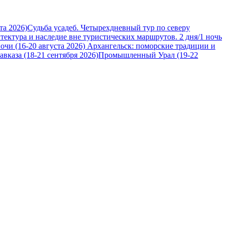
та 2026)
Судьба усадеб. Четырехдневный тур по северу
итектура и наследие вне туристических маршрутов. 2 дня/1 ночь
очи (16-20 августа 2026)
Архангельск: поморские традиции и
вказа (18-21 сентября 2026)
Промышленный Урал (19-22