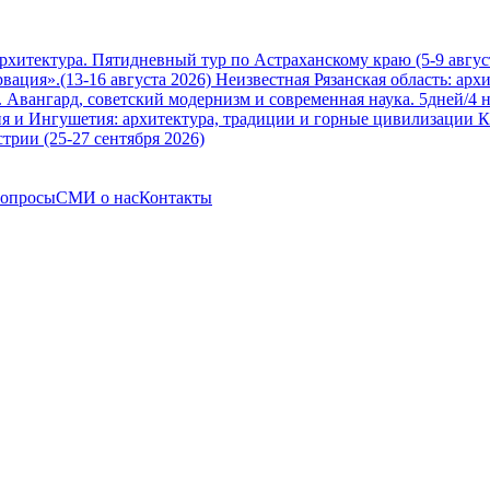
архитектура. Пятидневный тур по Астраханскому краю (5-9 авгус
вация».(13-16 августа 2026)
Неизвестная Рязанская область: арх
Авангард, советский модернизм и современная наука. 5дней/4 н
я и Ингушетия: архитектура, традиции и горные цивилизации Ка
трии (25-27 сентября 2026)
вопросы
СМИ о нас
Контакты