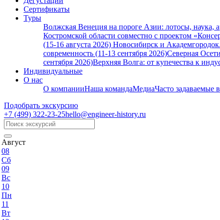
Дегустации
Сертификаты
Туры
Волжская Венеция на пороге Азии: лотосы, наука, 
Костромской области совместно с проектом «Консер
(15-16 августа 2026)
Новосибирск и Академгородок. 
современность (11-13 сентября 2026)
Северная Осети
сентября 2026)
Верхняя Волга: от купечества к индус
Индивидуальные
О нас
О компании
Наша команда
Медиа
Часто задаваемые 
Подобрать экскурсию
+7 (499)
322-23-25
hello@engineer-history.ru
Август
08
Сб
09
Вс
10
Пн
11
Вт