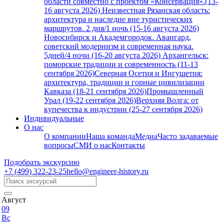
области совместно с проектом «Консервация».(13-
16 августа 2026)
Неизвестная Рязанская область:
архитектура и наследие вне туристических
маршрутов. 2 дня/1 ночь (15-16 августа 2026)
Новосибирск и Академгородок. Авангард,
советский модернизм и современная наука.
5дней/4 ночи (16-20 августа 2026)
Архангельск:
поморские традиции и современность (11-13
сентября 2026)
Северная Осетия и Ингушетия:
архитектура, традиции и горные цивилизации
Кавказа (18-21 сентября 2026)
Промышленный
Урал (19-22 сентября 2026)
Верхняя Волга: от
купечества к индустрии (25-27 сентября 2026)
Индивидуальные
О нас
О компании
Наша команда
Медиа
Часто задаваемые
вопросы
СМИ о нас
Контакты
Подобрать экскурсию
+7 (499)
322-23-25
hello@engineer-history.ru
Август
09
Вс