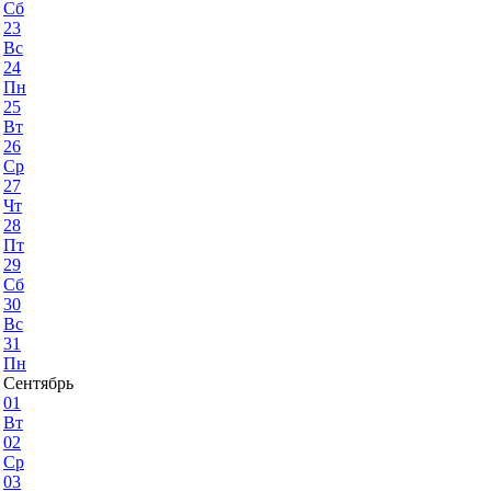
Сб
23
Вс
24
Пн
25
Вт
26
Ср
27
Чт
28
Пт
29
Сб
30
Вс
31
Пн
Сентябрь
01
Вт
02
Ср
03