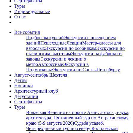
Сертификаты
Туры
Индивидуальные
О нас
Все события
Подбор экскурсий
Экскурсии с посещением
зданий
Пешеходные
Лекции
Мастер-классы для
взрослых
Экскурсии по особнякам
Экскурсии по
сталинским высоткам
Экскурсии на фабрики и
заводы
Экскурсии и лекции о
метро
Автобусные
Экскурсии в
Подмосковье
Экскурсии по Санкт-Петербургу
Август-сентябрь Шехтеля
Детям
Новинки
Архитектурный клуб
Дегустации
Сертификаты
Туры
Волжская Венеция на пороге Азии: лотосы, наука,
архитектура. Пятидневный тур по Астраханскому
краю (5-9 августа 2026)
Судьба усадеб.
Четырехдневный тур по северу Костромской