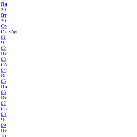
Пн
29
Вт
30
Ср
Октябрь
01
Чт
02
Пт
03
Сб
04
Вс
05
Пн
06
Вт
07
Ср
08
Чт
09
Пт
10