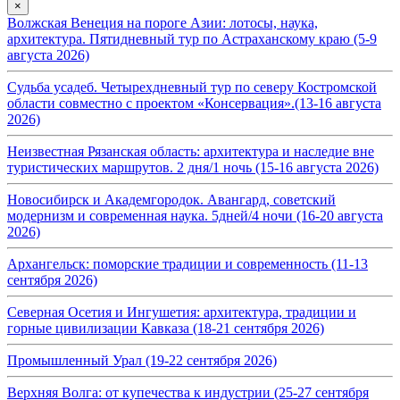
×
Волжская Венеция на пороге Азии: лотосы, наука,
архитектура. Пятидневный тур по Астраханскому краю (5-9
августа 2026)
Судьба усадеб. Четырехдневный тур по северу Костромской
области совместно с проектом «Консервация».(13-16 августа
2026)
Неизвестная Рязанская область: архитектура и наследие вне
туристических маршрутов. 2 дня/1 ночь (15-16 августа 2026)
Новосибирск и Академгородок. Авангард, советский
модернизм и современная наука. 5дней/4 ночи (16-20 августа
2026)
Архангельск: поморские традиции и современность (11-13
сентября 2026)
Северная Осетия и Ингушетия: архитектура, традиции и
горные цивилизации Кавказа (18-21 сентября 2026)
Промышленный Урал (19-22 сентября 2026)
Верхняя Волга: от купечества к индустрии (25-27 сентября