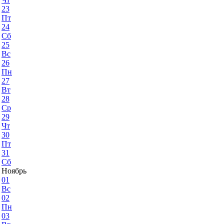
23
Пт
24
Сб
25
Вс
26
Пн
27
Вт
28
Ср
29
Чт
30
Пт
31
Сб
Ноябрь
01
Вс
02
Пн
03