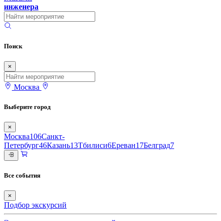
инженера
Поиск
×
Москва
Выберите город
×
Москва
106
Санкт-
Петербург
46
Казань
13
Тбилиси
6
Ереван
17
Белград
7
Все события
×
Подбор экскурсий