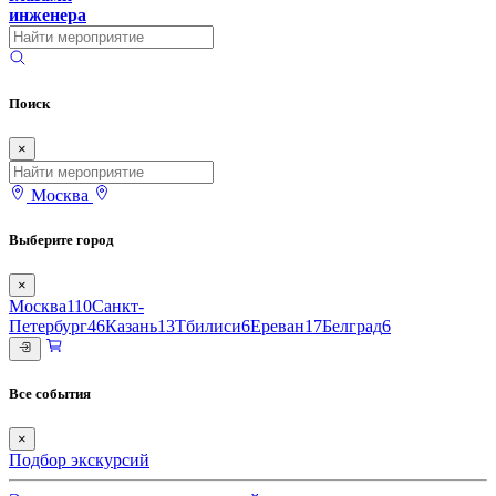
инженера
Поиск
×
Москва
Выберите город
×
Москва
110
Санкт-
Петербург
46
Казань
13
Тбилиси
6
Ереван
17
Белград
6
Все события
×
Подбор экскурсий