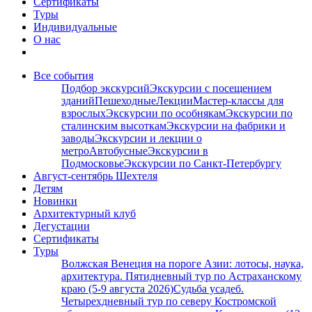
Сертификаты
Туры
Индивидуальные
О нас
Все события
Подбор экскурсий
Экскурсии с посещением
зданий
Пешеходные
Лекции
Мастер-классы для
взрослых
Экскурсии по особнякам
Экскурсии по
сталинским высоткам
Экскурсии на фабрики и
заводы
Экскурсии и лекции о
метро
Автобусные
Экскурсии в
Подмосковье
Экскурсии по Санкт-Петербургу
Август-сентябрь Шехтеля
Детям
Новинки
Архитектурный клуб
Дегустации
Сертификаты
Туры
Волжская Венеция на пороге Азии: лотосы, наука,
архитектура. Пятидневный тур по Астраханскому
краю (5-9 августа 2026)
Судьба усадеб.
Четырехдневный тур по северу Костромской