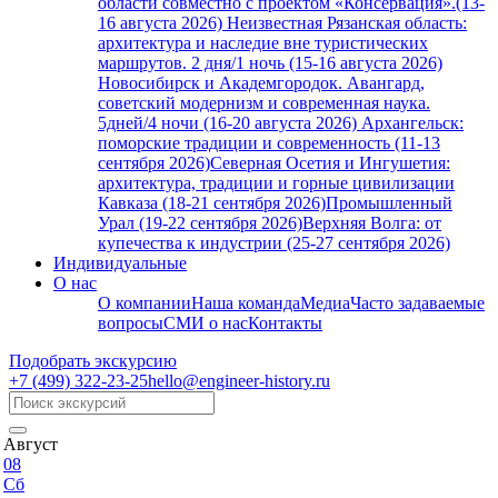
области совместно с проектом «Консервация».(13-
16 августа 2026)
Неизвестная Рязанская область:
архитектура и наследие вне туристических
маршрутов. 2 дня/1 ночь (15-16 августа 2026)
Новосибирск и Академгородок. Авангард,
советский модернизм и современная наука.
5дней/4 ночи (16-20 августа 2026)
Архангельск:
поморские традиции и современность (11-13
сентября 2026)
Северная Осетия и Ингушетия:
архитектура, традиции и горные цивилизации
Кавказа (18-21 сентября 2026)
Промышленный
Урал (19-22 сентября 2026)
Верхняя Волга: от
купечества к индустрии (25-27 сентября 2026)
Индивидуальные
О нас
О компании
Наша команда
Медиа
Часто задаваемые
вопросы
СМИ о нас
Контакты
Подобрать экскурсию
+7 (499)
322-23-25
hello@engineer-history.ru
Август
08
Сб