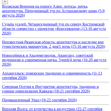
×
Волжская Венеция на пороге Азии: лотосы, наука,
архитектура. Пятидневный тур по Астраханскому краю (5-9
августа 2026)
Судьба усадеб. Четырехдневный тур по северу Костромской
области совместно с проектом «Консервация».(13-16 августа
2026)
Неизвестная Рязанская область: архитектура и наследие вне
туристических маршрутов. 2 дня/1 ночь (15-16 августа 2026)
Новосибирск и Академгородок. Авангард, советский
модернизм и современная наука. 5дней/4 ночи (16-20 августа
2026)
Архангельск: поморские традиции и современность (11-13
сентября 2026)
Северная Осетия и Ингушетия: архитектура, традиции и
горные цивилизации Кавказа (18-21 сентября 2026)
Промышленный Урал (19-22 сентября 2026)
Верхняя Волга: от купечества к индустрии (25-27 сентября