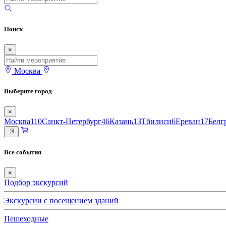
Поиск
×
Москва
Выберите город
×
Москва
110
Санкт-Петербург
46
Казань
13
Тбилиси
6
Ереван
17
Белг
Все события
×
Подбор экскурсий
Экскурсии с посещением зданий
Пешеходные