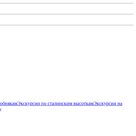
собнякам
Экскурсии по сталинским высоткам
Экскурсии на
у