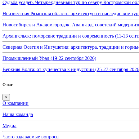
Судьба усадеб. Четырехдневный тур по северу Костромской обл
Неизвестная Рязанская область: архитектура и наследие вне тур
Новосибирск и Академгородок. Авангард, советский модернизм 
Архангельск: поморские традиции и современность (11-13 сент
Северная Осетия и Ингушетия: архитектура, традиции и горные
Промышленный Урал (19-22 сентября 2026)
Верхняя Волга: от купечества к индустрии (25-27 сентября 2026
О нас
×
О компании
Наша команда
Медиа
Часто задаваемые вопросы