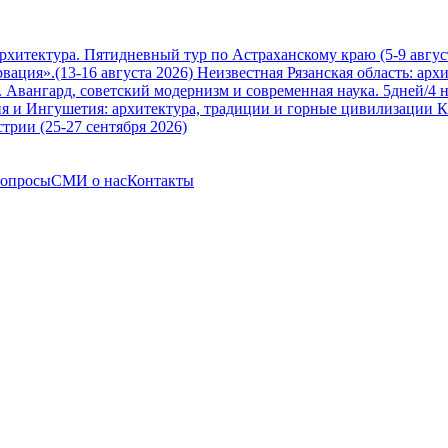
архитектура. Пятидневный тур по Астраханскому краю (5-9 авгус
вация».(13-16 августа 2026)
Неизвестная Рязанская область: арх
Авангард, советский модернизм и современная наука. 5дней/4 н
я и Ингушетия: архитектура, традиции и горные цивилизации Ка
трии (25-27 сентября 2026)
вопросы
СМИ о нас
Контакты