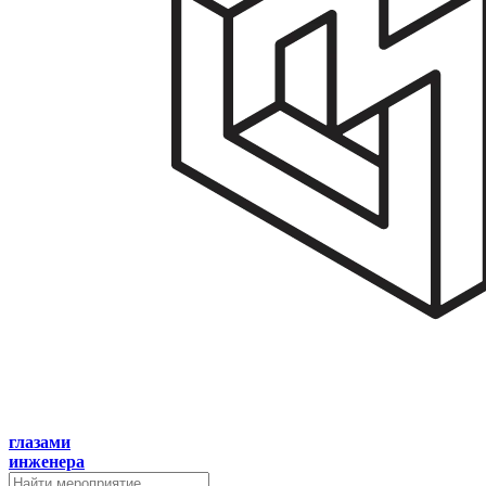
глазами
инженера