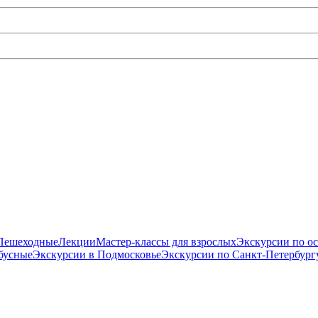
Пешеходные
Лекции
Мастер-классы для взрослых
Экскурсии по о
бусные
Экскурсии в Подмосковье
Экскурсии по Санкт-Петербург