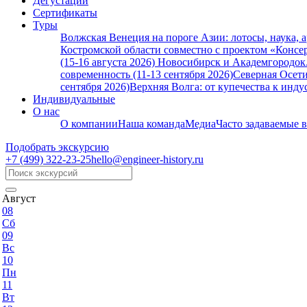
Дегустации
Сертификаты
Туры
Волжская Венеция на пороге Азии: лотосы, наука, 
Костромской области совместно с проектом «Консер
(15-16 августа 2026)
Новосибирск и Академгородок. 
современность (11-13 сентября 2026)
Северная Осети
сентября 2026)
Верхняя Волга: от купечества к индус
Индивидуальные
О нас
О компании
Наша команда
Медиа
Часто задаваемые 
Подобрать экскурсию
+7 (499)
322-23-25
hello@engineer-history.ru
Август
08
Сб
09
Вс
10
Пн
11
Вт