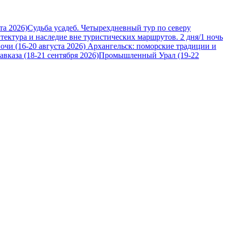
та 2026)
Судьба усадеб. Четырехдневный тур по северу
итектура и наследие вне туристических маршрутов. 2 дня/1 ночь
очи (16-20 августа 2026)
Архангельск: поморские традиции и
вказа (18-21 сентября 2026)
Промышленный Урал (19-22