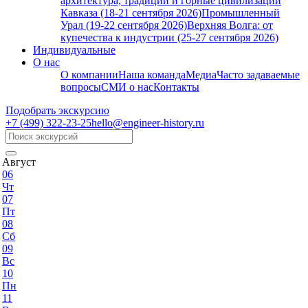
архитектура, традиции и горные цивилизации
Кавказа (18-21 сентября 2026)
Промышленный
Урал (19-22 сентября 2026)
Верхняя Волга: от
купечества к индустрии (25-27 сентября 2026)
Индивидуальные
О нас
О компании
Наша команда
Медиа
Часто задаваемые
вопросы
СМИ о нас
Контакты
Подобрать экскурсию
+7 (499)
322-23-25
hello@engineer-history.ru
Август
06
Чт
07
Пт
08
Сб
09
Вс
10
Пн
11