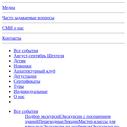
Медиа
Часто задаваемые вопросы
СМИ о нас
Контакты
Все события
Август-сентябрь Шехтеля
Детям
Новинки
Архитектурный клуб
Дегустации
Сертификаты
Туры
Индивидуальные
О нас
Все события
Подбор экскурсий
Экскурсии с посещением
зданий
Пешеходные
Лекции
Мастер-классы для
взрослых
Экскурсии по особнякам
Экскурсии по