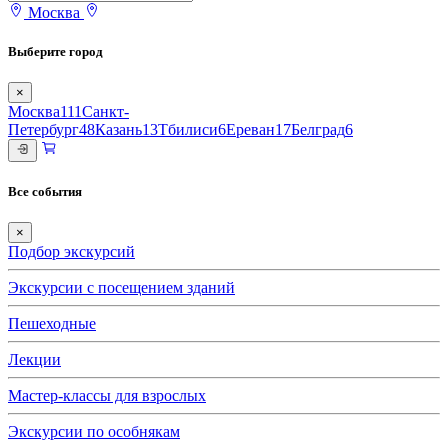
Москва
Выберите город
×
Москва
111
Санкт-
Петербург
48
Казань
13
Тбилиси
6
Ереван
17
Белград
6
Все события
×
Подбор экскурсий
Экскурсии с посещением зданий
Пешеходные
Лекции
Мастер-классы для взрослых
Экскурсии по особнякам