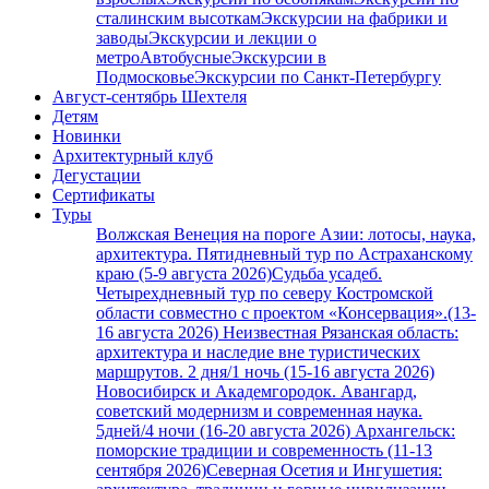
сталинским высоткам
Экскурсии на фабрики и
заводы
Экскурсии и лекции о
метро
Автобусные
Экскурсии в
Подмосковье
Экскурсии по Санкт-Петербургу
Август-сентябрь Шехтеля
Детям
Новинки
Архитектурный клуб
Дегустации
Сертификаты
Туры
Волжская Венеция на пороге Азии: лотосы, наука,
архитектура. Пятидневный тур по Астраханскому
краю (5-9 августа 2026)
Судьба усадеб.
Четырехдневный тур по северу Костромской
области совместно с проектом «Консервация».(13-
16 августа 2026)
Неизвестная Рязанская область:
архитектура и наследие вне туристических
маршрутов. 2 дня/1 ночь (15-16 августа 2026)
Новосибирск и Академгородок. Авангард,
советский модернизм и современная наука.
5дней/4 ночи (16-20 августа 2026)
Архангельск:
поморские традиции и современность (11-13
сентября 2026)
Северная Осетия и Ингушетия: