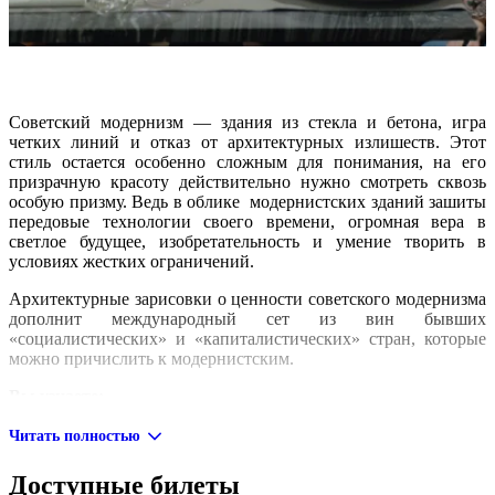
Советский модернизм — здания из стекла и бетона, игра
четких линий и отказ от архитектурных излишеств. Этот
стиль остается особенно сложным для понимания, на его
призрачную красоту действительно нужно смотреть сквозь
особую призму. Ведь в облике модернистских зданий зашиты
передовые технологии своего времени, огромная вера в
светлое будущее, изобретательность и умение творить в
условиях жестких ограничений.
Архитектурные зарисовки о ценности советского модернизма
дополнит международный сет из вин бывших
«социалистических» и «капиталистических» стран, которые
можно причислить к модернистским.
Вы узнаете:​
как создавались самые яркие памятники эпохи
Читать полностью
советского модернизма;
Доступные билеты
как модернизм отразился на облике виноделен;