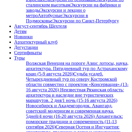
сталинским высоткам
Экскурсии на фабрики и
заводы
Экскурсии и лекции о
метро
Автобусные
Экскурсии в
Подмосковье
Экскурсии по Санкт-Петербургу
Август-сентябрь Шехтеля
Детям
Новинки
Архитектурный клуб
Дегустации
Сертификаты
Туры
Волжская Венеция на пороге Азии: лотосы, наука,
архитектура. Пятидневный тур по Астраханскому
краю (5-9 августа 2026)
Судьба усадеб.
Четырехдневный тур по северу Костромской
области совместно с проектом «Консервация».(13-
16 августа 2026)
Неизвестная Рязанская область:
архитектура и наследие вне туристических
маршрутов. 2 дня/1 ночь (15-16 августа 2026)
Новосибирск и Академгородок. Авангард,
советский модернизм и современная наука.
5дней/4 ночи (16-20 августа 2026)
Архангельск:
поморские традиции и современность (11-13
сентября 2026)
Северная Осетия и Ингушетия: