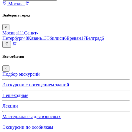
Москва
Выберите город
×
Москва
111
Санкт-
Петербург
48
Казань
13
Тбилиси
6
Ереван
17
Белград
6
Все события
×
Подбор экскурсий
Экскурсии с посещением зданий
Пешеходные
Лекции
Мастер-классы для взрослых
Экскурсии по особнякам