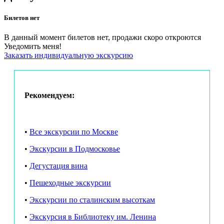
как изменился мир вина с эпохи расцвета модернизма
Билетов нет
до наших дней;
В данный момент билетов нет, продажи скоро откроются
какие вина относятся к модернистским течениям конца
Уведомить меня!
ХХ — начала XXI веков;
Заказать индивидуальную экскурсию
что такое передовые технологии в виноделии и что мы
будем дегустировать в ближайшем будущем.
Лекторы:
Рекомендуем:
Анастасия Щербакова — гид и лектор компании
«Москва глазами инженера».
•
Все экскурсии по Москве
Инна Крылова — сомелье, руководитель проекта
«Амбассадор австрийских вин», эксперт по
•
Экскурсии в Подмосковье
промышленному наследию, координатор проектов
«МосПромАрт» и «Промпоезд», экскурсовод и лектор,
•
Дегустация вина
директор «Школы наследия».
•
Пешеходные экскурсии
Организационные моменты:
•
Экскурсии по сталинским высоткам
Предварительная покупка билетов через сайт
обязательна.
•
Экскурсия в Библиотеку им. Ленина