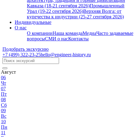
архитектура, традиции и горные цивилизации
Кавказа (18-21 сентября 2026)
Промышленный
Урал (19-22 сентября 2026)
Верхняя Волга: от
купечества к индустрии (25-27 сентября 2026)
Индивидуальные
О нас
О компании
Наша команда
Медиа
Часто задаваемые
вопросы
СМИ о нас
Контакты
Подобрать экскурсию
+7 (499)
322-23-25
hello@engineer-history.ru
Август
06
Чт
07
Пт
08
Сб
09
Вс
10
Пн
11