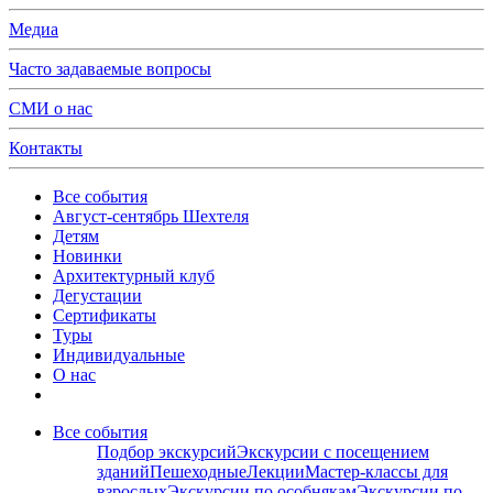
Медиа
Часто задаваемые вопросы
СМИ о нас
Контакты
Все события
Август-сентябрь Шехтеля
Детям
Новинки
Архитектурный клуб
Дегустации
Сертификаты
Туры
Индивидуальные
О нас
Все события
Подбор экскурсий
Экскурсии с посещением
зданий
Пешеходные
Лекции
Мастер-классы для
взрослых
Экскурсии по особнякам
Экскурсии по