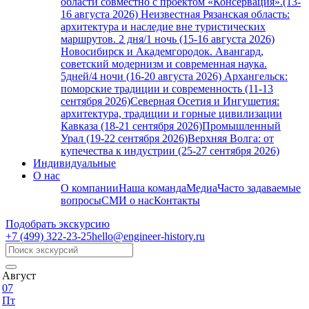
области совместно с проектом «Консервация».(13-
16 августа 2026)
Неизвестная Рязанская область:
архитектура и наследие вне туристических
маршрутов. 2 дня/1 ночь (15-16 августа 2026)
Новосибирск и Академгородок. Авангард,
советский модернизм и современная наука.
5дней/4 ночи (16-20 августа 2026)
Архангельск:
поморские традиции и современность (11-13
сентября 2026)
Северная Осетия и Ингушетия:
архитектура, традиции и горные цивилизации
Кавказа (18-21 сентября 2026)
Промышленный
Урал (19-22 сентября 2026)
Верхняя Волга: от
купечества к индустрии (25-27 сентября 2026)
Индивидуальные
О нас
О компании
Наша команда
Медиа
Часто задаваемые
вопросы
СМИ о нас
Контакты
Подобрать экскурсию
+7 (499)
322-23-25
hello@engineer-history.ru
Август
07
Пт