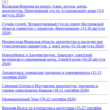
×
Волжская Венеция на пороге Азии: лотосы, наука,
архитектура. Пятидневный тур по Астраханскому краю (5-9
августа 2026)
Судьба усадеб. Четырехдневный тур по северу Костромской
области совместно с проектом «Консервация».(13-16 августа
2026)
Неизвестная Рязанская область: архитектура и наследие вне
туристических маршрутов. 2 дня/1 ночь (15-16 августа 2026)
Новосибирск и Академгородок. Авангард, советский
модернизм и современная наука. 5дней/4 ночи (16-20 августа
2026)
Архангельск: поморские традиции и современность (11-13
сентября 2026)
Северная Осетия и Ингушетия: архитектура, традиции и
горные цивилизации Кавказа (18-21 сентября 2026)
Промышленный Урал (19-22 сентября 2026)
Верхняя Волга: от купечества к индустрии (25-27 сентября