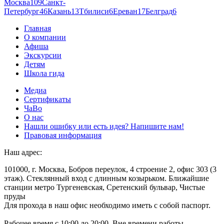
Москва
109
Санкт-
Петербург
46
Казань
13
Тбилиси
6
Ереван
17
Белград
6
Главная
О компании
Афиша
Экскурсии
Детям
Школа гида
Медиа
Сертификаты
ЧаВо
О нас
Нашли ошибку или есть идея? Напишите нам!
Правовая информация
Наш адрес:
101000, г. Москва, Бобров переулок, 4 строение 2, офис 303 (3
этаж). Стеклянный вход с длинным козырьком. Ближайшие
станции метро Тургеневская, Сретенский бульвар, Чистые
пруды
Для прохода в наш офис необходимо иметь с собой паспорт.
Рабочее время с 10:00 до 20:00. Вне времени работы