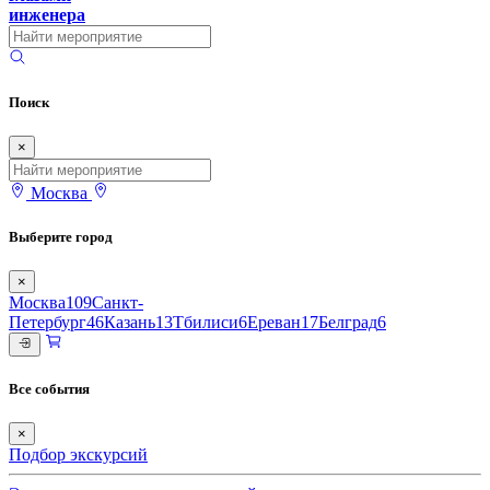
инженера
Поиск
×
Москва
Выберите город
×
Москва
109
Санкт-
Петербург
46
Казань
13
Тбилиси
6
Ереван
17
Белград
6
Все события
×
Подбор экскурсий