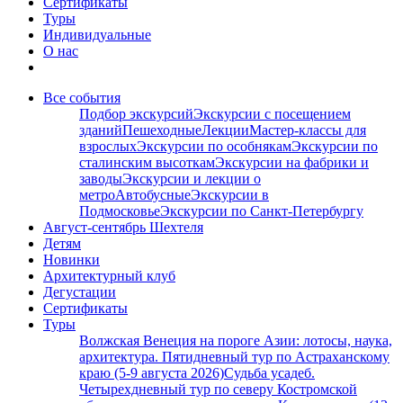
Сертификаты
Туры
Индивидуальные
О нас
Все события
Подбор экскурсий
Экскурсии с посещением
зданий
Пешеходные
Лекции
Мастер-классы для
взрослых
Экскурсии по особнякам
Экскурсии по
сталинским высоткам
Экскурсии на фабрики и
заводы
Экскурсии и лекции о
метро
Автобусные
Экскурсии в
Подмосковье
Экскурсии по Санкт-Петербургу
Август-сентябрь Шехтеля
Детям
Новинки
Архитектурный клуб
Дегустации
Сертификаты
Туры
Волжская Венеция на пороге Азии: лотосы, наука,
архитектура. Пятидневный тур по Астраханскому
краю (5-9 августа 2026)
Судьба усадеб.
Четырехдневный тур по северу Костромской