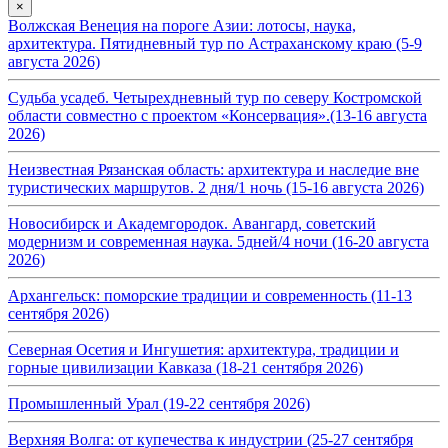
×
Волжская Венеция на пороге Азии: лотосы, наука,
архитектура. Пятидневный тур по Астраханскому краю (5-9
августа 2026)
Судьба усадеб. Четырехдневный тур по северу Костромской
области совместно с проектом «Консервация».(13-16 августа
2026)
Неизвестная Рязанская область: архитектура и наследие вне
туристических маршрутов. 2 дня/1 ночь (15-16 августа 2026)
Новосибирск и Академгородок. Авангард, советский
модернизм и современная наука. 5дней/4 ночи (16-20 августа
2026)
Архангельск: поморские традиции и современность (11-13
сентября 2026)
Северная Осетия и Ингушетия: архитектура, традиции и
горные цивилизации Кавказа (18-21 сентября 2026)
Промышленный Урал (19-22 сентября 2026)
Верхняя Волга: от купечества к индустрии (25-27 сентября