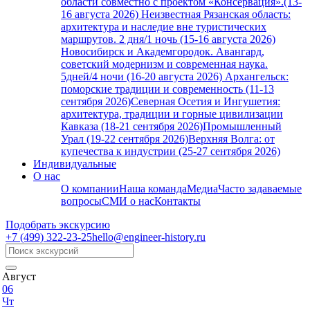
области совместно с проектом «Консервация».(13-
16 августа 2026)
Неизвестная Рязанская область:
архитектура и наследие вне туристических
маршрутов. 2 дня/1 ночь (15-16 августа 2026)
Новосибирск и Академгородок. Авангард,
советский модернизм и современная наука.
5дней/4 ночи (16-20 августа 2026)
Архангельск:
поморские традиции и современность (11-13
сентября 2026)
Северная Осетия и Ингушетия:
архитектура, традиции и горные цивилизации
Кавказа (18-21 сентября 2026)
Промышленный
Урал (19-22 сентября 2026)
Верхняя Волга: от
купечества к индустрии (25-27 сентября 2026)
Индивидуальные
О нас
О компании
Наша команда
Медиа
Часто задаваемые
вопросы
СМИ о нас
Контакты
Подобрать экскурсию
+7 (499)
322-23-25
hello@engineer-history.ru
Август
06
Чт