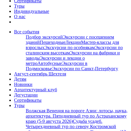
Сертификаты
Туры
Индивидуальные
О нас
Все события
Подбор экскурсий
Экскурсии с посещением
зданий
Пешеходные
Лекции
Мастер-классы для
взрослых
Экскурсии по особнякам
Экскурсии по
сталинским высоткам
Экскурсии на фабрики и
заводы
Экскурсии и лекции о
метро
Автобусные
Экскурсии в
Подмосковье
Экскурсии по Санкт-Петербургу
Август-сентябрь Шехтеля
Детям
Новинки
Архитектурный клуб
Дегустации
Сертификаты
Туры
Волжская Венеция на пороге Азии: лотосы, наука,
архитектура. Пятидневный тур по Астраханскому
краю (5-9 августа 2026)
Судьба усадеб.
Четырехдневный тур по северу Костромской