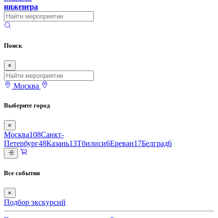
инженера
Поиск
×
Москва
Выберите город
×
Москва
108
Санкт-
Петербург
48
Казань
13
Тбилиси
6
Ереван
17
Белград
6
Все события
×
Подбор экскурсий