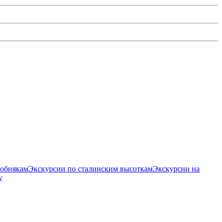
собнякам
Экскурсии по сталинским высоткам
Экскурсии на
у