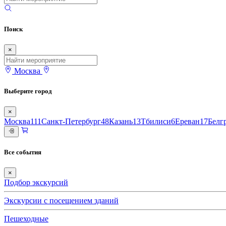
Поиск
×
Москва
Выберите город
×
Москва
111
Санкт-Петербург
48
Казань
13
Тбилиси
6
Ереван
17
Белг
Все события
×
Подбор экскурсий
Экскурсии с посещением зданий
Пешеходные