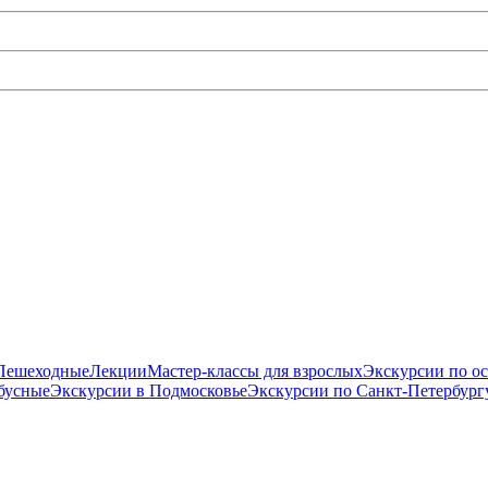
Пешеходные
Лекции
Мастер-классы для взрослых
Экскурсии по о
бусные
Экскурсии в Подмосковье
Экскурсии по Санкт-Петербург