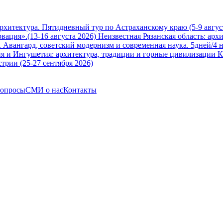
архитектура. Пятидневный тур по Астраханскому краю (5-9 авгус
вация».(13-16 августа 2026)
Неизвестная Рязанская область: арх
Авангард, советский модернизм и современная наука. 5дней/4 н
я и Ингушетия: архитектура, традиции и горные цивилизации Ка
трии (25-27 сентября 2026)
вопросы
СМИ о нас
Контакты