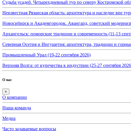
Судьба усадеб. Четырехдневный тур по северу Костромской обл
Неизвестная Рязанская область: архитектура и наследие вне тур
Новосибирск и Академгородок. Авангард, советский модернизм 
Архангельск: поморские традиции и современность (11-13 сент
Северная Осетия и Ингушетия: архитектура, традиции и горные
Промышленный Урал (19-22 сентября 2026)
Верхняя Волга: от купечества к индустрии (25-27 сентября 2026
О нас
×
О компании
Наша команда
Медиа
Часто задаваемые вопросы