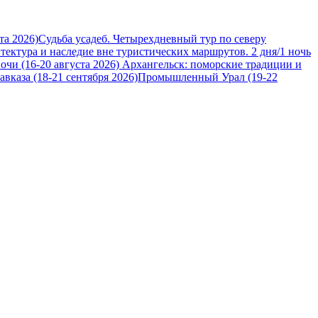
та 2026)
Судьба усадеб. Четырехдневный тур по северу
итектура и наследие вне туристических маршрутов. 2 дня/1 ночь
очи (16-20 августа 2026)
Архангельск: поморские традиции и
вказа (18-21 сентября 2026)
Промышленный Урал (19-22