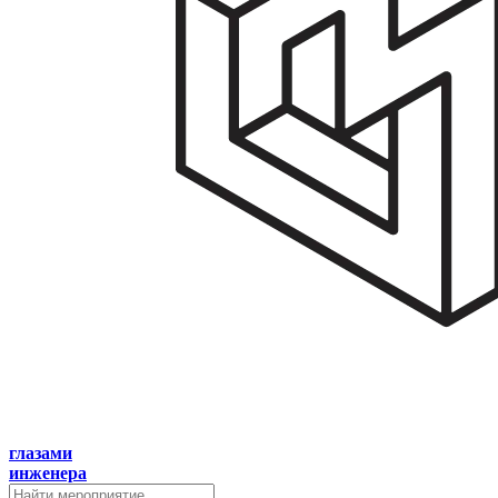
глазами
инженера