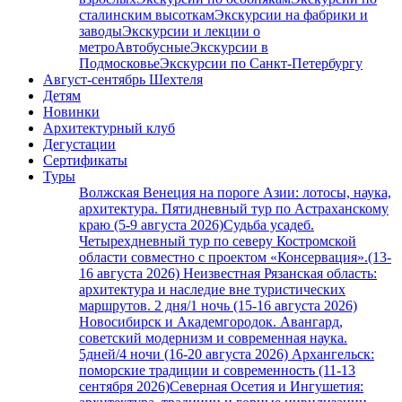
сталинским высоткам
Экскурсии на фабрики и
заводы
Экскурсии и лекции о
метро
Автобусные
Экскурсии в
Подмосковье
Экскурсии по Санкт-Петербургу
Август-сентябрь Шехтеля
Детям
Новинки
Архитектурный клуб
Дегустации
Сертификаты
Туры
Волжская Венеция на пороге Азии: лотосы, наука,
архитектура. Пятидневный тур по Астраханскому
краю (5-9 августа 2026)
Судьба усадеб.
Четырехдневный тур по северу Костромской
области совместно с проектом «Консервация».(13-
16 августа 2026)
Неизвестная Рязанская область:
архитектура и наследие вне туристических
маршрутов. 2 дня/1 ночь (15-16 августа 2026)
Новосибирск и Академгородок. Авангард,
советский модернизм и современная наука.
5дней/4 ночи (16-20 августа 2026)
Архангельск:
поморские традиции и современность (11-13
сентября 2026)
Северная Осетия и Ингушетия: