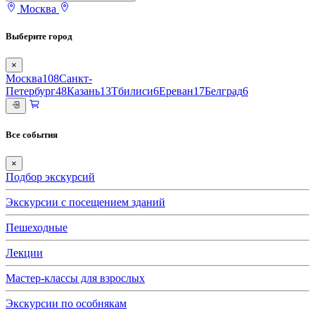
Москва
Выберите город
×
Москва
108
Санкт-
Петербург
48
Казань
13
Тбилиси
6
Ереван
17
Белград
6
Все события
×
Подбор экскурсий
Экскурсии с посещением зданий
Пешеходные
Лекции
Мастер-классы для взрослых
Экскурсии по особнякам