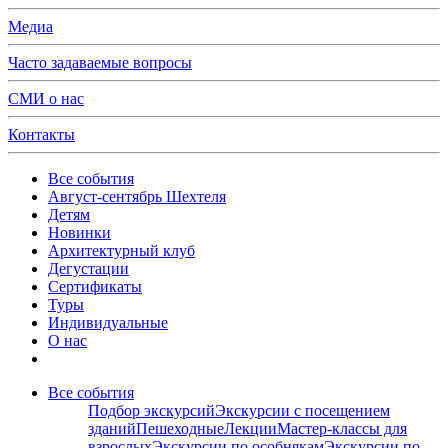
Медиа
Часто задаваемые вопросы
СМИ о нас
Контакты
Все события
Август-сентябрь Шехтеля
Детям
Новинки
Архитектурный клуб
Дегустации
Сертификаты
Туры
Индивидуальные
О нас
Все события
Подбор экскурсий
Экскурсии с посещением
зданий
Пешеходные
Лекции
Мастер-классы для
взрослых
Экскурсии по особнякам
Экскурсии по