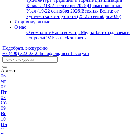
архитектура, традиции и горные цивилизации
Кавказа (18-21 сентября 2026)
Промышленный
Урал (19-22 сентября 2026)
Верхняя Волга: от
купечества к индустрии (25-27 сентября 2026)
Индивидуальные
О нас
О компании
Наша команда
Медиа
Часто задаваемые
вопросы
СМИ о нас
Контакты
Подобрать экскурсию
+7 (499)
322-23-25
hello@engineer-history.ru
Август
06
Чт
07
Пт
08
Сб
09
Вс
10
Пн
11