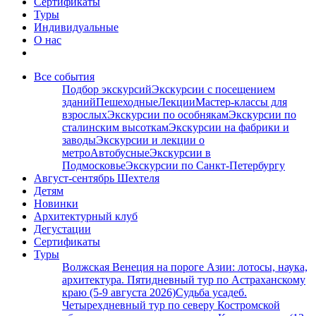
Сертификаты
Туры
Индивидуальные
О нас
Все события
Подбор экскурсий
Экскурсии с посещением
зданий
Пешеходные
Лекции
Мастер-классы для
взрослых
Экскурсии по особнякам
Экскурсии по
сталинским высоткам
Экскурсии на фабрики и
заводы
Экскурсии и лекции о
метро
Автобусные
Экскурсии в
Подмосковье
Экскурсии по Санкт-Петербургу
Август-сентябрь Шехтеля
Детям
Новинки
Архитектурный клуб
Дегустации
Сертификаты
Туры
Волжская Венеция на пороге Азии: лотосы, наука,
архитектура. Пятидневный тур по Астраханскому
краю (5-9 августа 2026)
Судьба усадеб.
Четырехдневный тур по северу Костромской