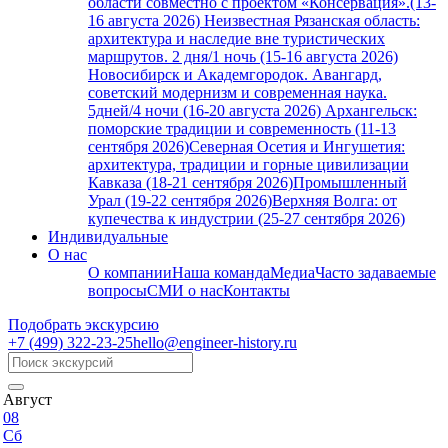
области совместно с проектом «Консервация».(13-
16 августа 2026)
Неизвестная Рязанская область:
архитектура и наследие вне туристических
маршрутов. 2 дня/1 ночь (15-16 августа 2026)
Новосибирск и Академгородок. Авангард,
советский модернизм и современная наука.
5дней/4 ночи (16-20 августа 2026)
Архангельск:
поморские традиции и современность (11-13
сентября 2026)
Северная Осетия и Ингушетия:
архитектура, традиции и горные цивилизации
Кавказа (18-21 сентября 2026)
Промышленный
Урал (19-22 сентября 2026)
Верхняя Волга: от
купечества к индустрии (25-27 сентября 2026)
Индивидуальные
О нас
О компании
Наша команда
Медиа
Часто задаваемые
вопросы
СМИ о нас
Контакты
Подобрать экскурсию
+7 (499)
322-23-25
hello@engineer-history.ru
Август
08
Сб