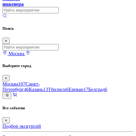
инженера
Поиск
×
Москва
Выберите город
×
Москва
107
Санкт-
Петербург
46
Казань
13
Тбилиси
6
Ереван
17
Белград
6
Все события
×
Подбор экскурсий