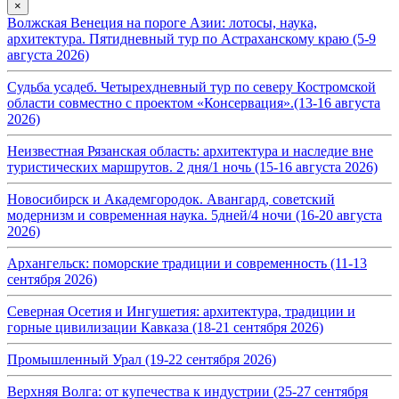
×
Волжская Венеция на пороге Азии: лотосы, наука,
архитектура. Пятидневный тур по Астраханскому краю (5-9
августа 2026)
Судьба усадеб. Четырехдневный тур по северу Костромской
области совместно с проектом «Консервация».(13-16 августа
2026)
Неизвестная Рязанская область: архитектура и наследие вне
туристических маршрутов. 2 дня/1 ночь (15-16 августа 2026)
Новосибирск и Академгородок. Авангард, советский
модернизм и современная наука. 5дней/4 ночи (16-20 августа
2026)
Архангельск: поморские традиции и современность (11-13
сентября 2026)
Северная Осетия и Ингушетия: архитектура, традиции и
горные цивилизации Кавказа (18-21 сентября 2026)
Промышленный Урал (19-22 сентября 2026)
Верхняя Волга: от купечества к индустрии (25-27 сентября