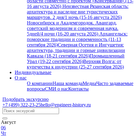
области совместно с проектом «Консервация».(13-
16 августа 2026)
Неизвестная Рязанская область:
архитектура и наследие вне туристических
маршрутов. 2 дня/1 ночь (15-16 августа 2026)
Новосибирск и Академгородок. Авангард,
советский модернизм и современная наука.
5дней/4 ночи (16-20 августа 2026)
Архангельск:
поморские традиции и современность (11-13
сентября 2026)
Северная Осетия и Ингушетия:
архитектура, традиции и горные цивилизации
Кавказа (18-21 сентября 2026)
Промышленный
Урал (19-22 сентября 2026)
Верхняя Волга: от
купечества к индустрии (25-27 сентября 2026)
Индивидуальные
О нас
О компании
Наша команда
Медиа
Часто задаваемые
вопросы
СМИ о нас
Контакты
Подобрать экскурсию
+7 (499)
322-23-25
hello@engineer-history.ru
Август
06
Чт