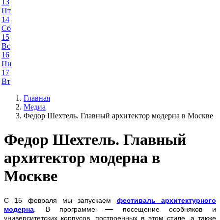
13
Пт
14
Сб
15
Вс
16
Пн
17
Вт
Главная
Медиа
Федор Шехтель. Главный архитектор модерна в Москве
Федор Шехтель. Главный
архитектор модерна в
Москве
С 15 февраля мы запускаем
фестиваль архитектурного
—
модерна
. В программе
посещение особняков и
университетских корпусов, построенных в этом стиле, а также