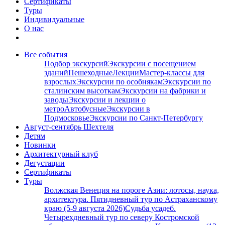
Сертификаты
Туры
Индивидуальные
О нас
Все события
Подбор экскурсий
Экскурсии с посещением
зданий
Пешеходные
Лекции
Мастер-классы для
взрослых
Экскурсии по особнякам
Экскурсии по
сталинским высоткам
Экскурсии на фабрики и
заводы
Экскурсии и лекции о
метро
Автобусные
Экскурсии в
Подмосковье
Экскурсии по Санкт-Петербургу
Август-сентябрь Шехтеля
Детям
Новинки
Архитектурный клуб
Дегустации
Сертификаты
Туры
Волжская Венеция на пороге Азии: лотосы, наука,
архитектура. Пятидневный тур по Астраханскому
краю (5-9 августа 2026)
Судьба усадеб.
Четырехдневный тур по северу Костромской