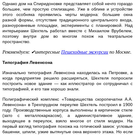
Однако дом на Спиридоновке представляет собой нечто гораздо
большее, чем простую стилизацию. Уже в облике и устройстве
этого особняка проявились черты модерна: большие окна
разной формы, отсутствие традиционного центрального входа,
разноуровневые площадки, эксперименты с планировкой. Над
интерьерами Шехтель работал вместе с Михаилом Врубелем,
поэтому внутри дом во многом похож на театральное
пространство.
Рекомендуем: ✔интересные
Пешеходные экскурсии
по Москве.
Типография Левенсона
Изначально типография Левенсона находилась на Петровке, а
когда предприятие решило расширяться, Шехтеля попросили
построить новое здание — как иллюстратор он сотрудничал с
типографией, и его там хорошо знали.
Полиграфический комплекс «Товарищества скоропечатни А.А.
Левенсона» в Трехпрудном переулке Шехтель построил в 1900
году. Производственные корпуса выполнены в кирпичном стиле
(зато с металлокаркасом), а административное здание,
выходящее в переулок, взяло многое от стиля модерн. На
первый взгляд типография похожа на готический замок: угловые
башенки, шпили, узкие вытянутые окна верхнего этажа. Но если