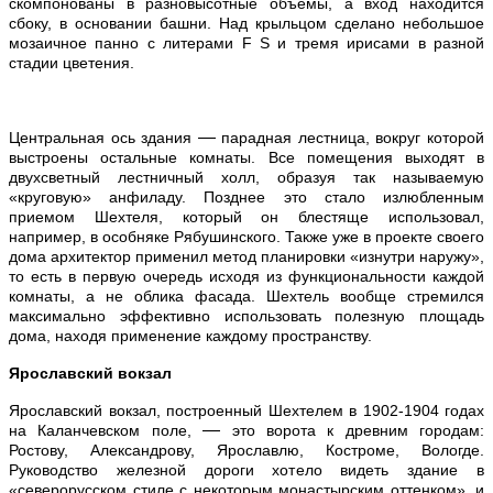
скомпонованы в разновысотные объемы, а вход находится
сбоку, в основании башни. Над крыльцом сделано небольшое
мозаичное панно с литерами F S и тремя ирисами в разной
стадии цветения.
—
Центральная ось здания
парадная лестница, вокруг которой
выстроены остальные комнаты. Все помещения выходят в
двухсветный лестничный холл, образуя так называемую
«круговую» анфиладу. Позднее это стало излюбленным
приемом Шехтеля, который он блестяще использовал,
например, в особняке Рябушинского. Также уже в проекте своего
дома архитектор применил метод планировки «изнутри наружу»,
то есть в первую очередь исходя из функциональности каждой
комнаты, а не облика фасада. Шехтель вообще стремился
максимально эффективно использовать полезную площадь
дома, находя применение каждому пространству.
Ярославский вокзал
Ярославский вокзал, построенный Шехтелем в 1902-1904 годах
—
на Каланчевском поле,
это ворота к древним городам:
Ростову, Александрову, Ярославлю, Костроме, Вологде.
Руководство железной дороги хотело видеть здание в
«северорусском стиле с некоторым монастырским оттенком», и