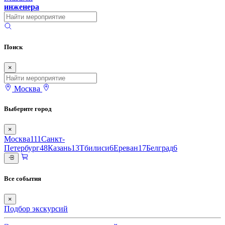
инженера
Поиск
×
Москва
Выберите город
×
Москва
111
Санкт-
Петербург
48
Казань
13
Тбилиси
6
Ереван
17
Белград
6
Все события
×
Подбор экскурсий