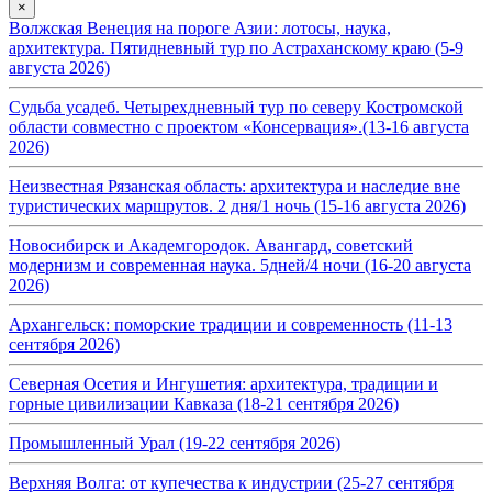
×
Волжская Венеция на пороге Азии: лотосы, наука,
архитектура. Пятидневный тур по Астраханскому краю (5-9
августа 2026)
Судьба усадеб. Четырехдневный тур по северу Костромской
области совместно с проектом «Консервация».(13-16 августа
2026)
Неизвестная Рязанская область: архитектура и наследие вне
туристических маршрутов. 2 дня/1 ночь (15-16 августа 2026)
Новосибирск и Академгородок. Авангард, советский
модернизм и современная наука. 5дней/4 ночи (16-20 августа
2026)
Архангельск: поморские традиции и современность (11-13
сентября 2026)
Северная Осетия и Ингушетия: архитектура, традиции и
горные цивилизации Кавказа (18-21 сентября 2026)
Промышленный Урал (19-22 сентября 2026)
Верхняя Волга: от купечества к индустрии (25-27 сентября