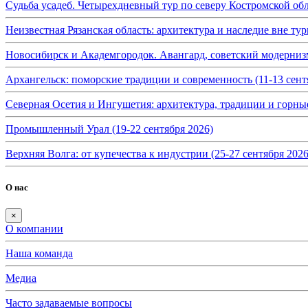
Судьба усадеб. Четырехдневный тур по северу Костромской обл
Неизвестная Рязанская область: архитектура и наследие вне тур
Новосибирск и Академгородок. Авангард, советский модернизм 
Архангельск: поморские традиции и современность (11-13 сент
Северная Осетия и Ингушетия: архитектура, традиции и горные
Промышленный Урал (19-22 сентября 2026)
Верхняя Волга: от купечества к индустрии (25-27 сентября 2026
О нас
×
О компании
Наша команда
Медиа
Часто задаваемые вопросы