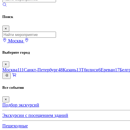
Поиск
×
Москва
Выберите город
×
Москва
111
Санкт-Петербург
48
Казань
13
Тбилиси
6
Ереван
17
Белг
Все события
×
Подбор экскурсий
Экскурсии с посещением зданий
Пешеходные