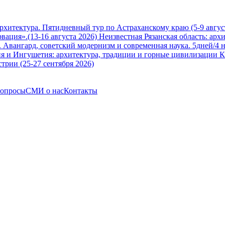
архитектура. Пятидневный тур по Астраханскому краю (5-9 авгус
вация».(13-16 августа 2026)
Неизвестная Рязанская область: арх
Авангард, советский модернизм и современная наука. 5дней/4 н
я и Ингушетия: архитектура, традиции и горные цивилизации Ка
трии (25-27 сентября 2026)
вопросы
СМИ о нас
Контакты