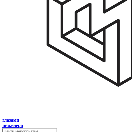
глазами
инженера