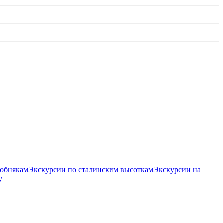
собнякам
Экскурсии по сталинским высоткам
Экскурсии на
у