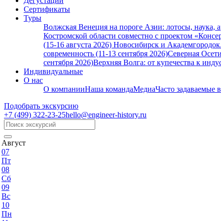
Дегустации
Сертификаты
Туры
Волжская Венеция на пороге Азии: лотосы, наука, 
Костромской области совместно с проектом «Консер
(15-16 августа 2026)
Новосибирск и Академгородок. 
современность (11-13 сентября 2026)
Северная Осети
сентября 2026)
Верхняя Волга: от купечества к индус
Индивидуальные
О нас
О компании
Наша команда
Медиа
Часто задаваемые 
Подобрать экскурсию
+7 (499)
322-23-25
hello@engineer-history.ru
Август
07
Пт
08
Сб
09
Вс
10
Пн