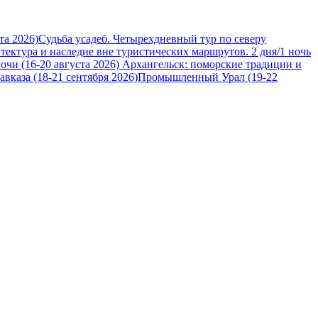
та 2026)
Судьба усадеб. Четырехдневный тур по северу
итектура и наследие вне туристических маршрутов. 2 дня/1 ночь
очи (16-20 августа 2026)
Архангельск: поморские традиции и
вказа (18-21 сентября 2026)
Промышленный Урал (19-22