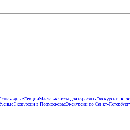
Пешеходные
Лекции
Мастер-классы для взрослых
Экскурсии по о
бусные
Экскурсии в Подмосковье
Экскурсии по Санкт-Петербург