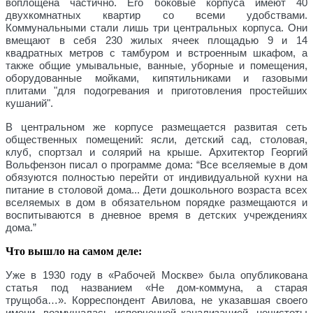
воплощена частично. Его боковые корпуса имеют 40
двухкомнатных квартир со всеми удобствами.
Коммунальными стали лишь три центральных корпуса. Они
вмещают в себя 230 жилых ячеек площадью 9 и 14
квадратных метров с тамбуром и встроенным шкафом, а
также общие умывальные, ванные, уборные и помещения,
оборудованные мойками, кипятильниками и газовыми
плитами "для подогревания и приготовления простейших
кушаний".
В центральном же корпусе размещается развитая сеть
общественных помещений: ясли, детский сад, столовая,
клуб, спортзал и солярий на крыше. Архитектор Георгий
Вольфензон писал о программе дома: “Все вселяемые в дом
обязуются полностью перейти от индивидуальной кухни на
питание в столовой дома... Дети дошкольного возраста всех
вселяемых в дом в обязательном порядке размещаются и
воспитываются в дневное время в детских учреждениях
дома.”
Что вышло на самом деле:
Уже в 1930 году в «Рабочей Москве» была опубликована
статья под названием «Не дом-коммуна, а старая
трущоба…». Корреспондент Авилова, не указавшая своего