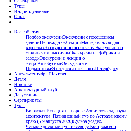
Сертификаты
Туры
Индивидуальные
О нас
Все события
Подбор экскурсий
Экскурсии с посещением
зданий
Пешеходные
Лекции
Мастер-классы для
взрослых
Экскурсии по особнякам
Экскурсии по
сталинским высоткам
Экскурсии на фабрики и
заводы
Экскурсии и лекции о
метро
Автобусные
Экскурсии в
Подмосковье
Экскурсии по Санкт-Петербургу
Август-сентябрь Шехтеля
Детям
Новинки
Архитектурный клуб
Дегустации
Сертификаты
Туры
Волжская Венеция на пороге Азии: лотосы, наука,
архитектура. Пятидневный тур по Астраханскому
краю (5-9 августа 2026)
Судьба усадеб.
Четырехдневный тур по северу Костромской