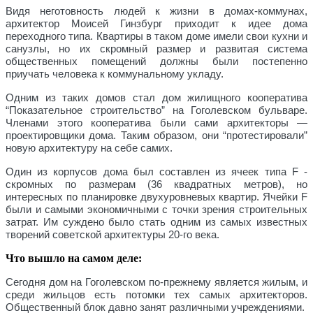
Видя неготовность людей к жизни в домах-коммунах,
архитектор Моисей Гинзбург приходит к идее дома
переходного типа. Квартиры в таком доме имели свои кухни и
санузлы, но их скромный размер и развитая система
общественных помещений должны были постепенно
приучать человека к коммунальному укладу.
Одним из таких домов стал дом жилищного кооператива
“Показательное строительство” на Гоголевском бульваре.
Членами этого кооператива были сами архитекторы —
проектировщики дома. Таким образом, они “протестировали”
новую архитектуру на себе самих.
Один из корпусов дома был составлен из ячеек типа F -
скромных по размерам (36 квадратных метров), но
интересных по планировке двухуровневых квартир. Ячейки F
были и самыми экономичными с точки зрения строительных
затрат. Им суждено было стать одним из самых известных
творений советской архитектуры 20-го века.
Что вышло на самом деле:
Сегодня дом на Гоголевском по-прежнему является жилым, и
среди жильцов есть потомки тех самых архитекторов.
Общественный блок давно занят различными учреждениями.