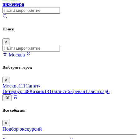
инженера
Поиск
×
Москва
Выберите город
×
Москва
111
Санкт-
Петербург
48
Казань
13
Тбилиси
6
Ереван
17
Белград
6
Все события
×
Подбор экскурсий