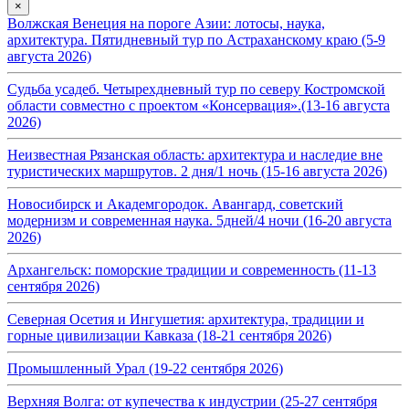
×
Волжская Венеция на пороге Азии: лотосы, наука,
архитектура. Пятидневный тур по Астраханскому краю (5-9
августа 2026)
Судьба усадеб. Четырехдневный тур по северу Костромской
области совместно с проектом «Консервация».(13-16 августа
2026)
Неизвестная Рязанская область: архитектура и наследие вне
туристических маршрутов. 2 дня/1 ночь (15-16 августа 2026)
Новосибирск и Академгородок. Авангард, советский
модернизм и современная наука. 5дней/4 ночи (16-20 августа
2026)
Архангельск: поморские традиции и современность (11-13
сентября 2026)
Северная Осетия и Ингушетия: архитектура, традиции и
горные цивилизации Кавказа (18-21 сентября 2026)
Промышленный Урал (19-22 сентября 2026)
Верхняя Волга: от купечества к индустрии (25-27 сентября