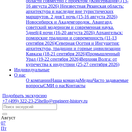
области совместно с проектом «Консервация».(13-
16 августа 2026)
Неизвестная Рязанская область:
архитектура и наследие вне туристических
маршрутов. 2 дня/1 ночь (15-16 августа 2026)
Новосибирск и Академгородок. Авангард,
советский модернизм и современная наука.
5дней/4 ночи (16-20 августа 2026)
Архангельск:
поморские традиции и современность (11-13
сентября 2026)
Северная Осетия и Ингушетия:
архитектура, традиции и горные цивилизации
Кавказа (18-21 сентября 2026)
Промышленный
Урал (19-22 сентября 2026)
Верхняя Волга: от
купечества к индустрии (25-27 сентября 2026)
Индивидуальные
О нас
О компании
Наша команда
Медиа
Часто задаваемые
вопросы
СМИ о нас
Контакты
Подобрать экскурсию
+7 (499)
322-23-25
hello@engineer-history.ru
Август
07
Пт