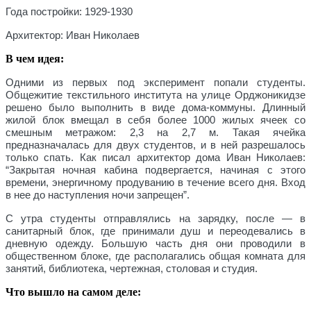
Года постройки:
1929-1930
Архитектор:
Иван Николаев
В чем идея:
Одними из первых под эксперимент попали студенты.
Общежитие текстильного института на улице Орджоникидзе
решено было выполнить в виде дома-коммуны. Длинный
жилой блок вмещал в себя более 1000 жилых ячеек со
смешным метражом: 2,3 на 2,7 м. Такая ячейка
предназначалась для двух студентов, и в ней разрешалось
только спать. Как писал архитектор дома Иван Николаев:
“Закрытая ночная кабина подвергается, начиная с этого
времени, энергичному продуванию в течение всего дня. Вход
в нее до наступления ночи запрещен”.
С утра студенты отправлялись на зарядку, после — в
санитарный блок, где принимали душ и переодевались в
дневную одежду. Большую часть дня они проводили в
общественном блоке, где располагались общая комната для
занятий, библиотека, чертежная, столовая и студия.
Что вышло на самом деле: